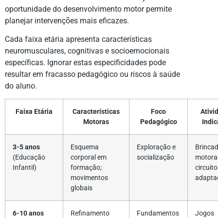
oportunidade do desenvolvimento motor permite
planejar intervenções mais eficazes.
Cada faixa etária apresenta características
neuromusculares, cognitivas e socioemocionais
específicas. Ignorar estas especificidades pode
resultar em fracasso pedagógico ou riscos à saúde
do aluno.
Faixa Etária
Características
Foco
Ativi
Motoras
Pedagógico
Indi
3-5 anos
Esquema
Exploração e
Brincad
(Educação
corporal em
socialização
motora
Infantil)
formação;
circuit
movimentos
adapta
globais
6-10 anos
Refinamento
Fundamentos
Jogos