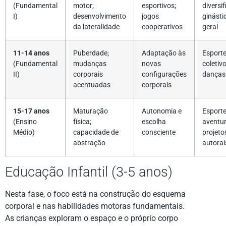
(Fundamental
motor;
esportivos;
diversi
I)
desenvolvimento
jogos
ginásti
da lateralidade
cooperativos
geral
11-14 anos
Puberdade;
Adaptação às
Esport
(Fundamental
mudanças
novas
coletivo
II)
corporais
configurações
danças
acentuadas
corporais
15-17 anos
Maturação
Autonomia e
Esporte
(Ensino
física;
escolha
aventur
Médio)
capacidade de
consciente
projeto
abstração
autorai
Educação Infantil (3-5 anos)
Nesta fase, o foco está na construção do esquema
corporal e nas habilidades motoras fundamentais.
As crianças exploram o espaço e o próprio corpo