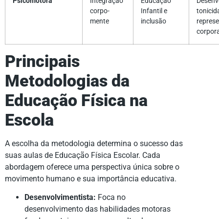
Psicomotora
Integração
Educação
Desenv
corpo-
Infantil e
tonicid
mente
inclusão
repres
corpora
Principais
Metodologias da
Educação Física na
Escola
A escolha da metodologia determina o sucesso das
suas aulas de Educação Física Escolar. Cada
abordagem oferece uma perspectiva única sobre o
movimento humano e sua importância educativa.
Desenvolvimentista:
Foca no
desenvolvimento das habilidades motoras