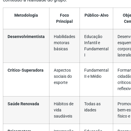
Metodologia
Foco
Público-Alvo
Obje
Principal
Cen
Desenvolvimentista
Habilidades
Educação
Desenv
motoras
Infantil e
esque
básicas
Fundamental
corpora
I
lateral
Crítico-Superadora
Aspectos
Fundamental
Formar
sociais do
II e Médio
cidadã
esporte
críticos
reflexi
Saúde Renovada
Hábitos de
Todas as
Promov
vida
idades
bem-es
saudáveis
físico 