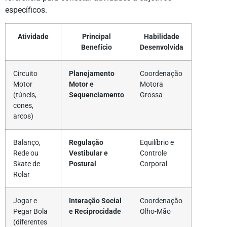
específicos.
Atividade
Principal
Habilidade
Benefício
Desenvolvida
Circuito
Planejamento
Coordenação
Motor
Motor e
Motora
(túneis,
Sequenciamento
Grossa
cones,
arcos)
Balanço,
Regulação
Equilíbrio e
Rede ou
Vestibular e
Controle
Skate de
Postural
Corporal
Rolar
Jogar e
Interação Social
Coordenação
Pegar Bola
e Reciprocidade
Olho-Mão
(diferentes