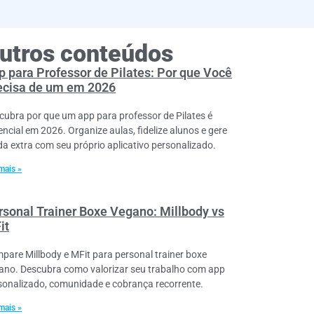
utros conteúdos
p para Professor de Pilates: Por que Você
ecisa de um em 2026
cubra por que um app para professor de Pilates é
encial em 2026. Organize aulas, fidelize alunos e gere
da extra com seu próprio aplicativo personalizado.
mais »
rsonal Trainer Boxe Vegano: Millbody vs
it
pare Millbody e MFit para personal trainer boxe
ano. Descubra como valorizar seu trabalho com app
sonalizado, comunidade e cobrança recorrente.
mais »