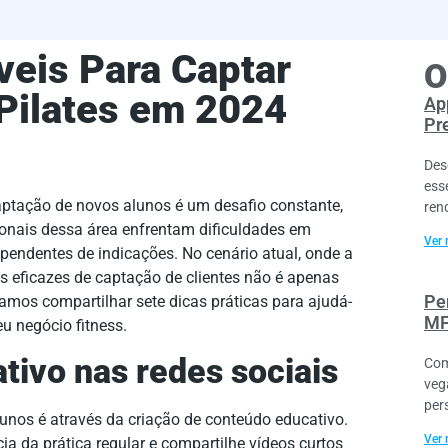
íveis Para Captar
O
Pilates em 2024
Ap
Pr
Des
ess
captação de novos alunos é um desafio constante,
ren
ionais dessa área enfrentam dificuldades em
Ver 
pendentes de indicações. No cenário atual, onde a
as eficazes de captação de clientes não é apenas
Pe
mos compartilhar sete dicas práticas para ajudá-
MF
eu negócio fitness.
tivo nas redes sociais
Com
veg
per
unos é através da criação de conteúdo educativo.
Ver 
ia da prática regular e compartilhe vídeos curtos