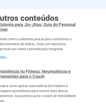
utros conteúdos
istenia para Jiu-Jitsu: Guia do Personal
ainer
enda como a calistenia para jiu-jitsu transforma o
dicionamento de atletas. Guia com exercícios,
gressão por níveis e periodização integrada.
mais »
nsistência no Fitness: Neurociência e
rramentas para o Coach
cubra como aplicar neurociência dos hábitos e
sagens automáticas para manter seus alunos
sistentes. Guia prático para o coach de mentalidade
ess.