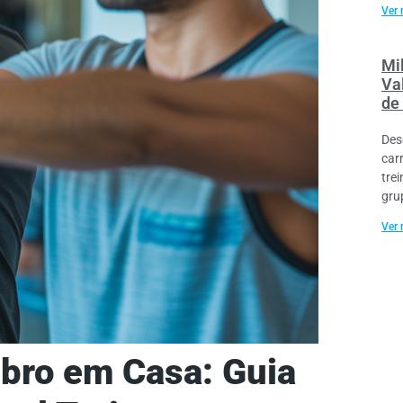
Ver 
Mi
Va
de
Des
car
tre
gru
Ver 
mbro em Casa: Guia