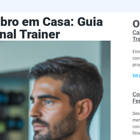
mbro em Casa: Guia
O
al Trainer
Cal
Tr
Ent
con
pro
Ver 
Co
Fe
Des
men
con
fitn