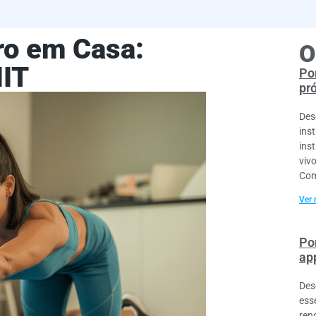
ro em Casa:
O
IIT
Por
pr
Des
ins
ins
viv
Com
Ver 
Po
ap
Des
esse
ren