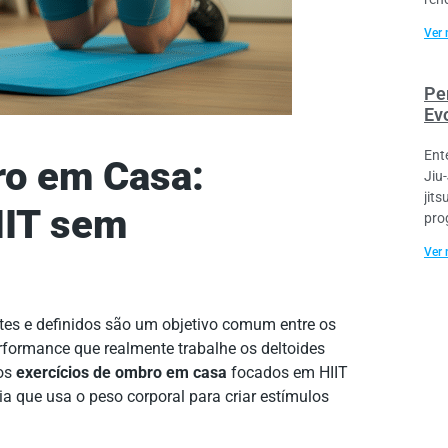
Ver 
Per
Ev
Ent
ro em Casa:
Jiu
jit
IIT sem
pro
Ver 
tes e definidos são um objetivo comum entre os
erformance que realmente trabalhe os deltoides
nos
exercícios de ombro em casa
focados em HIIT
ia que usa o peso corporal para criar estímulos