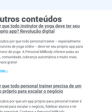
utros conteúdos
 que todo instrutor de yoga deve ter seu
óprio app? Revolução digital
cubra por que todo personal trainer – especialmente
trutores de yoga online – deve ter seu próprio app para
trutor de yoga. A Personal Millbody oferece aulas ao
o, comunidade, cobrança automática e muito mais.
ece grátis!
mais »
r que todo personal trainer precisa de um
p próprio para escalar o negócio
cubra por que um app próprio para personal trainer é
ncial para escalar o negócio, fidelizar alunos e ter
da previsível. Conheça a Personal Millbody.