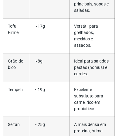
principais, sopas e
saladas.
Tofu
~17g
Versátil para
Firme
grelhados,
mexidos e
assados.
Grão-de-
~8g
Ideal para saladas,
bico
pastas (homus) e
curries.
Tempeh
~19g
Excelente
substituto para
carne, rico em
probióticos.
Seitan
~25g
A mais densa em
proteína, ótima