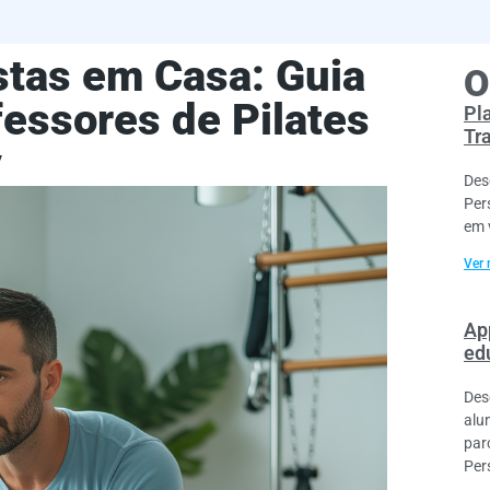
stas em Casa: Guia
O
essores de Pilates
Pl
Tr
y
Des
Per
em 
Ver 
Ap
ed
Des
alu
par
Per