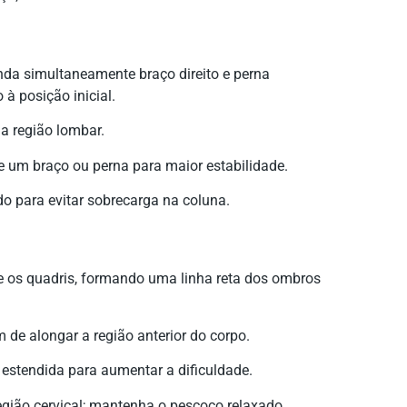
nda simultaneamente braço direito e perna
à posição inicial.
 a região lombar.
e um braço ou perna para maior estabilidade.
o para evitar sobrecarga na coluna.
e os quadris, formando uma linha reta dos ombros
m de alongar a região anterior do corpo.
estendida para aumentar a dificuldade.
egião cervical; mantenha o pescoço relaxado.