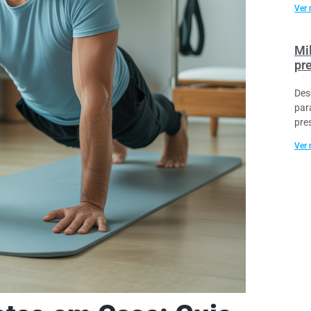
Ver 
Mi
pr
Des
par
pre
Ver 