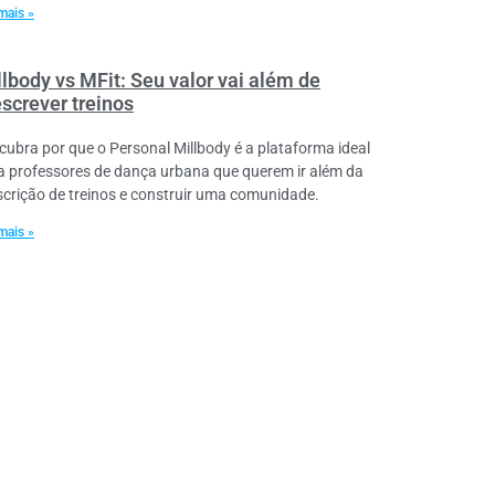
mais »
llbody vs MFit: Seu valor vai além de
escrever treinos
cubra por que o Personal Millbody é a plataforma ideal
a professores de dança urbana que querem ir além da
scrição de treinos e construir uma comunidade.
mais »