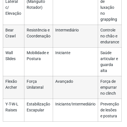
Lateral
(Manguito
de
c/
Rotador)
luxação
Elevação
no
grappling
Bear
Resistência e
Intermediário
Controle
Crawl
Coordenação
no chão e
endurance
Wall
Mobilidade e
Iniciante
Saúde
Slides
Postura
articular e
guarda
alta
Flexão
Força
Avançado
Força de
Archer
Unilateral
empurrar
no clinch
Y-T-W-L
Estabilização
Iniciante/Intermediário
Prevenção
Raises
Escapular
de lesões
e postura