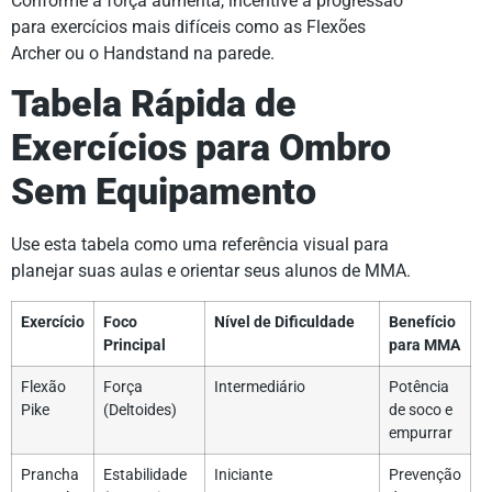
Conforme a força aumenta, incentive a progressão
para exercícios mais difíceis como as Flexões
Archer ou o Handstand na parede.
Tabela Rápida de
Exercícios para Ombro
Sem Equipamento
Use esta tabela como uma referência visual para
planejar suas aulas e orientar seus alunos de MMA.
Exercício
Foco
Nível de Dificuldade
Benefício
Principal
para MMA
Flexão
Força
Intermediário
Potência
Pike
(Deltoides)
de soco e
empurrar
Prancha
Estabilidade
Iniciante
Prevenção