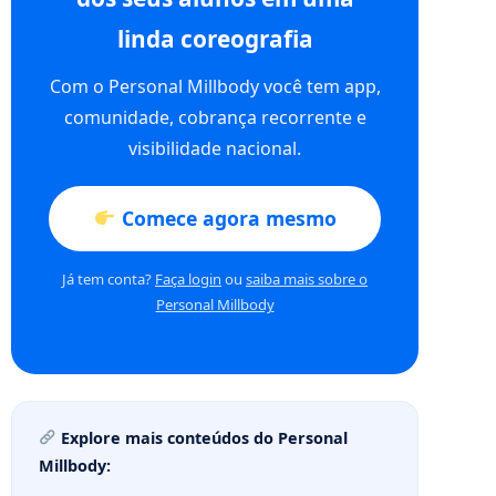
linda coreografia
Com o Personal Millbody você tem app,
comunidade, cobrança recorrente e
visibilidade nacional.
Comece agora mesmo
Já tem conta?
Faça login
ou
saiba mais sobre o
Personal Millbody
Explore mais conteúdos do Personal
Millbody: