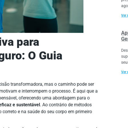
ago
Ver 
Ap
iva para
Ge
Des
uro: O Guia
sup
seu
Ver 
cisão transformadora, mas o caminho pode ser
smotivam e interrompem o processo. É aqui que a
spensável, oferecendo uma abordagem para o
eficaz e sustentável
. Ao contrário de métodos
 correto e na saúde do seu corpo em primeiro