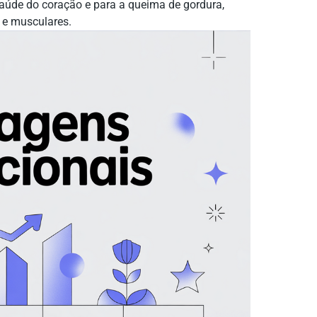
saúde do coração e para a queima de gordura,
s e musculares.