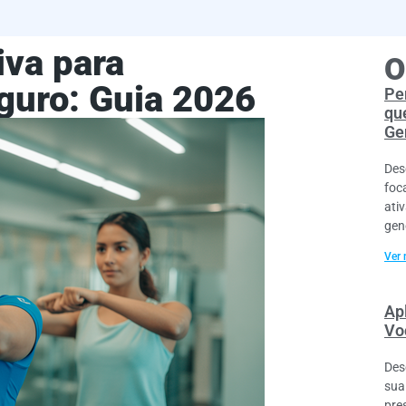
iva para
O
uro: Guia 2026
Pe
qu
Ge
Des
foc
ati
gen
Ver 
Ap
Vo
Des
sua
pre