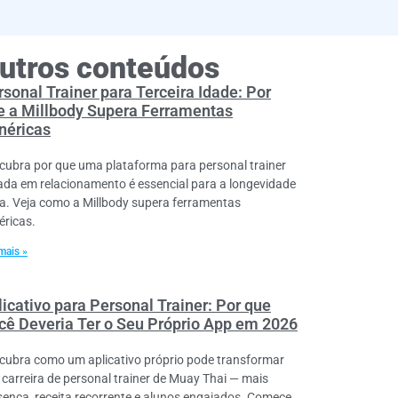
utros conteúdos
rsonal Trainer para Terceira Idade: Por
e a Millbody Supera Ferramentas
néricas
cubra por que uma plataforma para personal trainer
ada em relacionamento é essencial para a longevidade
va. Veja como a Millbody supera ferramentas
éricas.
mais »
licativo para Personal Trainer: Por que
cê Deveria Ter o Seu Próprio App em 2026
cubra como um aplicativo próprio pode transformar
 carreira de personal trainer de Muay Thai — mais
sença, receita recorrente e alunos engajados. Comece