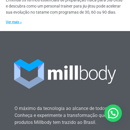
Entenda os termos essenciais de preparação física para Jiu-Jitsu
e descubra como um personal trainer para jiu-jitsu pode acelerar
sua evolução no tatame com programas de 30, 60 ou 90 dias.
Ver mais »
O máximo da tecnologia ao alcance de todos.
Quer alguma ajuda?
Conheça e experimente a transformação que os
produtos Millbody tem trazido ao Brasil.