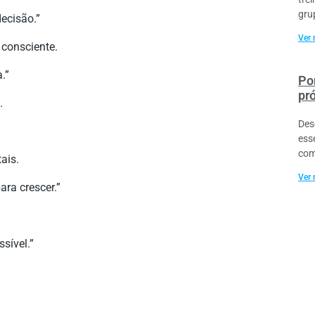
gru
ecisão.”
Ver 
 consciente.
.”
Por
pr
.
Des
ess
com
ais.
Ver 
ra crescer.”
sível.”