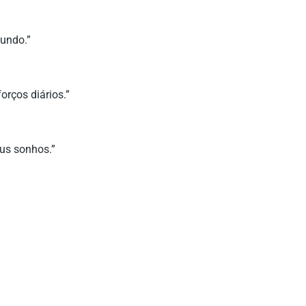
undo.”
rços diários.”
us sonhos.”