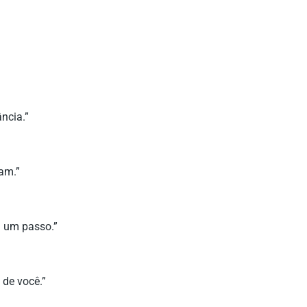
ncia.”
am.”
m um passo.”
 de você.”