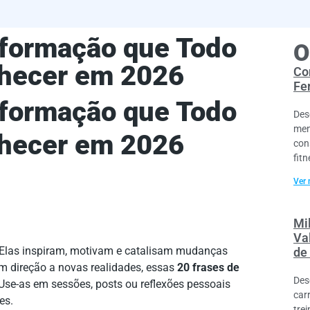
sformação que Todo
O
nhecer em 2026
Co
Fe
sformação que Todo
Des
men
nhecer em 2026
con
fitn
Ver 
Mi
Va
 Elas inspiram, motivam e catalisam mudanças
de
 direção a novas realidades, essas
20 frases de
Des
Use-as em sessões, posts ou reflexões pessoais
car
es.
tre