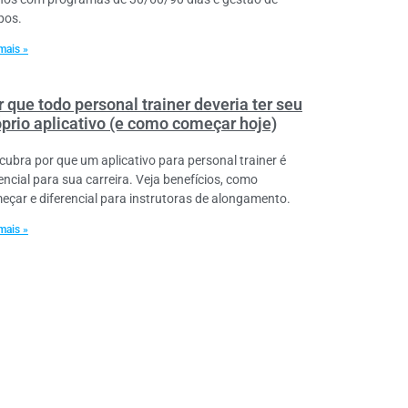
pos.
mais »
 que todo personal trainer deveria ter seu
óprio aplicativo (e como começar hoje)
cubra por que um aplicativo para personal trainer é
encial para sua carreira. Veja benefícios, como
eçar e diferencial para instrutoras de alongamento.
mais »