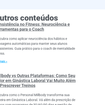
utros conteúdos
nsistência no Fitness: Neurociência e
rramentas para o Coach
cubra como aplicar neurociência dos hábitos e
sagens automáticas para manter seus alunos
sistentes. Guia prático para o coach de mentalidade
ess.
mais »
llbody vs Outras Plataformas: Como Seu
lor em Ginástica Laboral Vai Muito Além
 Prescrever Treinos
cubra como o Personal Millbody transforma sua
reira em Ginástica Laboral. Vá além da prescrição de
inos com programas de 30/60/90 dias e gestão de