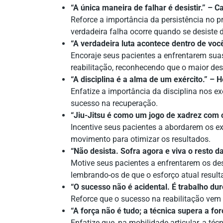
“A única maneira de falhar é desistir.” – C
Reforce a importância da persistência no 
verdadeira falha ocorre quando se desiste d
“A verdadeira luta acontece dentro de voc
Encoraje seus pacientes a enfrentarem sua
reabilitação, reconhecendo que o maior desa
“A disciplina é a alma de um exército.” – H
Enfatize a importância da disciplina nos exe
sucesso na recuperação.
“Jiu-Jitsu é como um jogo de xadrez com o
Incentive seus pacientes a abordarem os ex
movimento para otimizar os resultados.
“Não desista. Sofra agora e viva o rest
Motive seus pacientes a enfrentarem os de
lembrando-os de que o esforço atual resul
“O sucesso não é acidental. É trabalho du
Reforce que o sucesso na reabilitação vem
“A força não é tudo; a técnica supera a for
Enfatize que, na mobilidade articular, a té