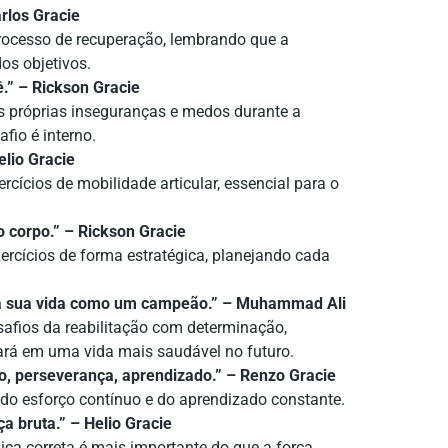
arlos Gracie
processo de recuperação, lembrando que a
os objetivos.
ê.” – Rickson Gracie
s próprias inseguranças e medos durante a
fio é interno.
elio Gracie
rcícios de mobilidade articular, essencial para o
 corpo.” – Rickson Gracie
ercícios de forma estratégica, planejando cada
o da sua vida como um campeão.” – Muhammad Ali
safios da reabilitação com determinação,
tará em uma vida mais saudável no futuro.
ro, perseverança, aprendizado.” – Renzo Gracie
 do esforço contínuo e do aprendizado constante.
ça bruta.” – Helio Gracie
cnica correta é mais importante do que a força