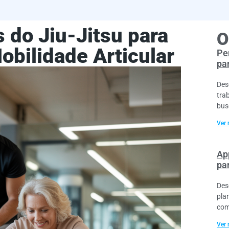
s do Jiu-Jitsu para
O
obilidade Articular
Pe
pa
Des
tra
bus
Ver 
Ap
pa
Des
plan
com
Ver 