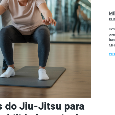
Mi
co
Des
pre
fun
MFi
Ver 
s do Jiu-Jitsu para