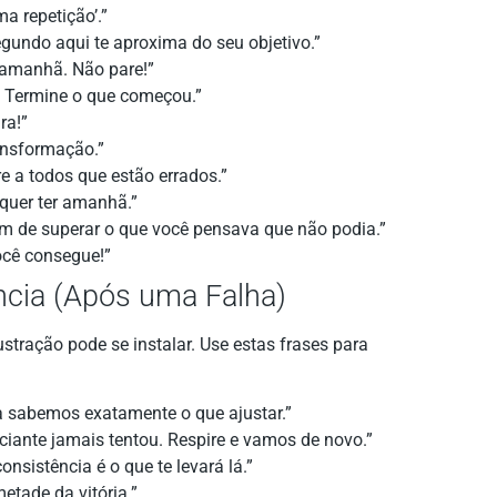
a repetição’.”
undo aqui te aproxima do seu objetivo.”
e amanhã. Não pare!”
a. Termine o que começou.”
ra!”
ansformação.”
e a todos que estão errados.”
 quer ter amanhã.”
m de superar o que você pensava que não podia.”
ocê consegue!”
ência (Após uma Falha)
tração pode se instalar. Use estas frases para
ra sabemos exatamente o que ajustar.”
iciante jamais tentou. Respire e vamos de novo.”
onsistência é o que te levará lá.”
etade da vitória.”