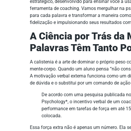
estratégico, desenvolvido para ensinar você a 
ferramenta de coaching. Vamos mergulhar na psic
para cada palavra e transformar a maneira como 
fidelização e impulsionando seus resultados co
A Ciência por Trás da
Palavras Têm Tanto P
A calistenia é a arte de dominar o próprio peso c
mente-corpo. Quando um aluno pensa “não consigo
A motivação verbal externa funciona como um dis
de dúvida e o substitui por um comando de ação 
De acordo com uma pesquisa publicada no 
Psychology*, o incentivo verbal de um coac
performance em tarefas de força em até 1
colocada.
Essa força extra não é apenas um número. Ela s