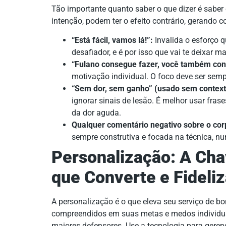
Tão importante quanto saber o que dizer é saber 
intenção, podem ter o efeito contrário, gerando
“Está fácil, vamos lá!”:
Invalida o esforço qu
desafiador, e é por isso que vai te deixar mai
“Fulano consegue fazer, você também con
motivação individual. O foco deve ser semp
“Sem dor, sem ganho” (usado sem context
ignorar sinais de lesão. É melhor usar fr
da dor aguda.
Qualquer comentário negativo sobre o cor
sempre construtiva e focada na técnica, n
Personalização: A Ch
que Converte e Fideli
A personalização é o que eleva seu serviço de b
compreendidos em suas metas e medos individu
maiores defensores. Use a tecnologia para geren