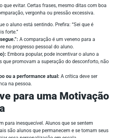
o que evitar. Certas frases, mesmo ditas com boa
 comparação, vergonha ou pressão excessiva.
e o aluno está sentindo. Prefira: “Sei que é
s forte.”
segue.”:
A comparação é um veneno para a
re no progresso pessoal do aluno.
o):
Embora popular, pode incentivar o aluno a
ases que promovam a superação do desconforto, não
po ou a performance atual:
A crítica deve ser
unca na pessoa.
ave para uma Motivação
za
om para inesquecível. Alunos que se sentem
ais são alunos que permanecem e se tornam seus
ciar essa personalização em escala.