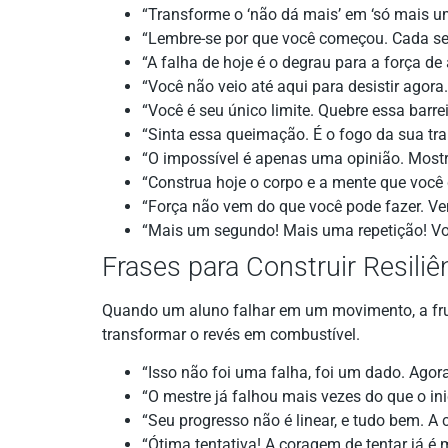
“Transforme o ‘não dá mais’ em ‘só mais um
“Lembre-se por que você começou. Cada seg
“A falha de hoje é o degrau para a força d
“Você não veio até aqui para desistir agor
“Você é seu único limite. Quebre essa barrei
“Sinta essa queimação. É o fogo da sua tr
“O impossível é apenas uma opinião. Mostr
“Construa hoje o corpo e a mente que você
“Força não vem do que você pode fazer. Ve
“Mais um segundo! Mais uma repetição! V
Frases para Construir Resili
Quando um aluno falhar em um movimento, a frus
transformar o revés em combustível.
“Isso não foi uma falha, foi um dado. Ago
“O mestre já falhou mais vezes do que o in
“Seu progresso não é linear, e tudo bem. A c
“Ótima tentativa! A coragem de tentar já é m