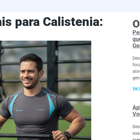
is para Calistenia:
O
Pe
qu
Ge
Des
foc
ati
gen
Ver 
Ap
Vo
Des
sua
pre