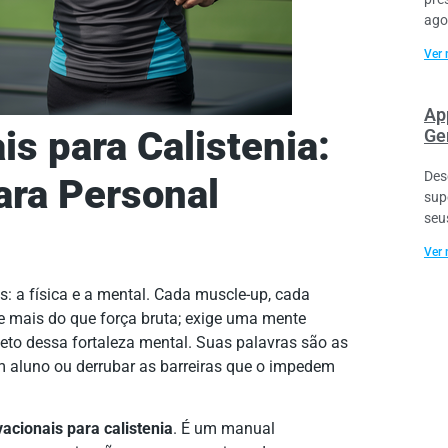
ago
Ver 
Ap
is para Calistenia:
Ge
Des
para Personal
sup
seu
Ver 
s: a física e a mental. Cada muscle-up, cada
 mais do que força bruta; exige uma mente
iteto dessa fortaleza mental. Suas palavras são as
 aluno ou derrubar as barreiras que o impedem
acionais para calistenia
. É um manual