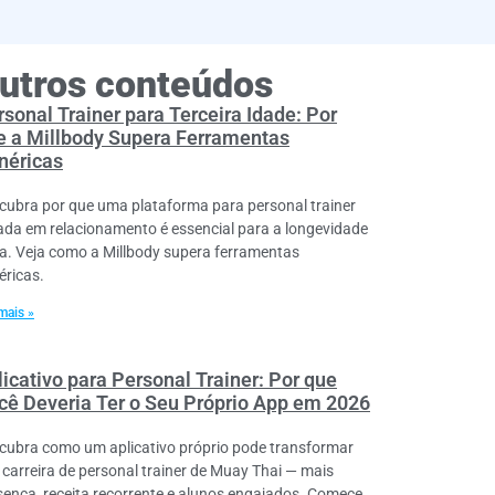
utros conteúdos
rsonal Trainer para Terceira Idade: Por
e a Millbody Supera Ferramentas
néricas
cubra por que uma plataforma para personal trainer
ada em relacionamento é essencial para a longevidade
va. Veja como a Millbody supera ferramentas
éricas.
mais »
licativo para Personal Trainer: Por que
cê Deveria Ter o Seu Próprio App em 2026
cubra como um aplicativo próprio pode transformar
 carreira de personal trainer de Muay Thai — mais
sença, receita recorrente e alunos engajados. Comece