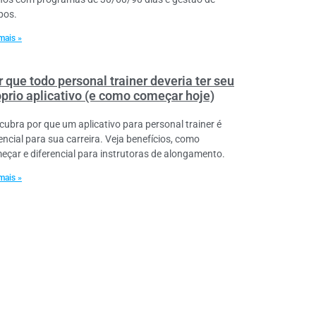
pos.
mais »
 que todo personal trainer deveria ter seu
óprio aplicativo (e como começar hoje)
cubra por que um aplicativo para personal trainer é
encial para sua carreira. Veja benefícios, como
eçar e diferencial para instrutoras de alongamento.
mais »