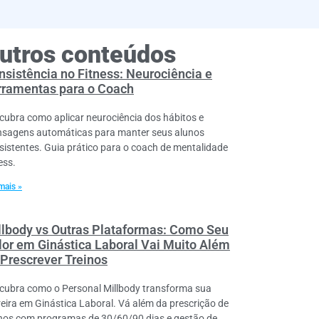
utros conteúdos
nsistência no Fitness: Neurociência e
rramentas para o Coach
cubra como aplicar neurociência dos hábitos e
sagens automáticas para manter seus alunos
sistentes. Guia prático para o coach de mentalidade
ess.
mais »
llbody vs Outras Plataformas: Como Seu
lor em Ginástica Laboral Vai Muito Além
 Prescrever Treinos
cubra como o Personal Millbody transforma sua
reira em Ginástica Laboral. Vá além da prescrição de
inos com programas de 30/60/90 dias e gestão de