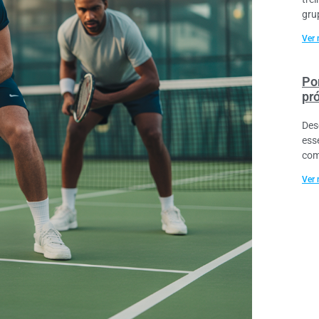
gru
Ver 
Por
pr
Des
ess
com
Ver 