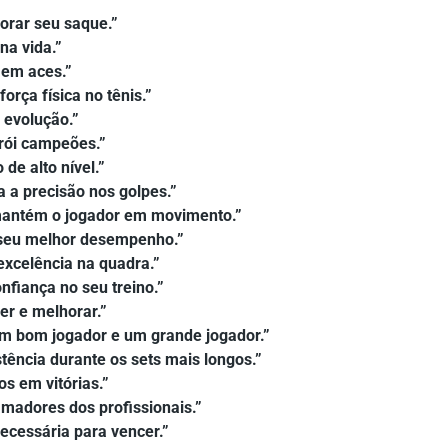
orar seu saque.”
 na vida.”
 em aces.”
orça física no tênis.”
 evolução.”
rói campeões.”
de alto nível.”
a a precisão nos golpes.”
 mantém o jogador em movimento.”
o seu melhor desempenho.”
 excelência na quadra.”
fiança no seu treino.”
er e melhorar.”
 um bom jogador e um grande jogador.”
stência durante os sets mais longos.”
s em vitórias.”
amadores dos profissionais.”
necessária para vencer.”