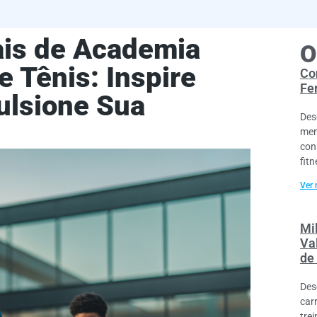
ais de Academia
O
e Tênis: Inspire
Co
Fe
ulsione Sua
Des
men
con
fitn
Ver 
Mi
Va
de
Des
car
tre