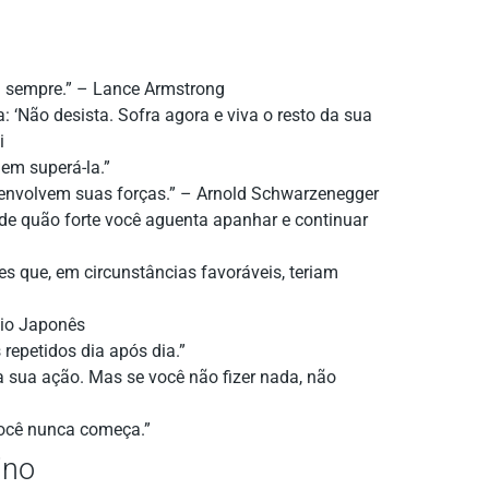
ra sempre.” – Lance Armstrong
: ‘Não desista. Sofra agora e viva o resto da sua
i
 em superá-la.”
esenvolvem suas forças.” – Arnold Schwarzenegger
 de quão forte você aguenta apanhar e continuar
s que, em circunstâncias favoráveis, teriam
rbio Japonês
repetidos dia após dia.”
a sua ação. Mas se você não fizer nada, não
você nunca começa.”
ino