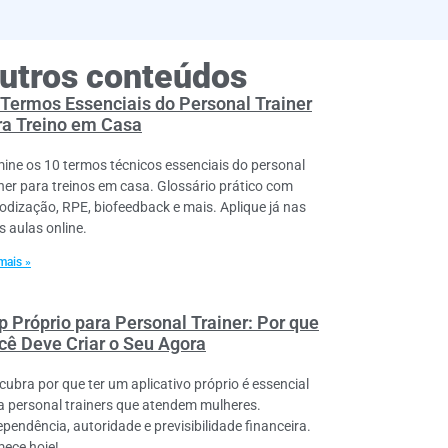
utros conteúdos
 Termos Essenciais do Personal Trainer
ra Treino em Casa
ine os 10 termos técnicos essenciais do personal
iner para treinos em casa. Glossário prático com
iodização, RPE, biofeedback e mais. Aplique já nas
s aulas online.
mais »
p Próprio para Personal Trainer: Por que
cê Deve Criar o Seu Agora
cubra por que ter um aplicativo próprio é essencial
a personal trainers que atendem mulheres.
ependência, autoridade e previsibilidade financeira.
ece hoje!