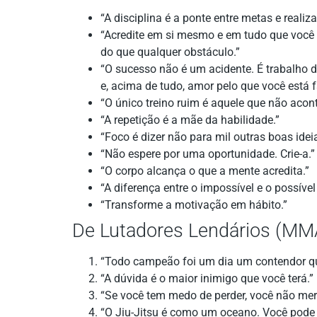
“A disciplina é a ponte entre metas e reali
“Acredite em si mesmo e em tudo que você 
do que qualquer obstáculo.”
“O sucesso não é um acidente. É trabalho du
e, acima de tudo, amor pelo que você está 
“O único treino ruim é aquele que não acon
“A repetição é a mãe da habilidade.”
“Foco é dizer não para mil outras boas idei
“Não espere por uma oportunidade. Crie-a.”
“O corpo alcança o que a mente acredita.”
“A diferença entre o impossível e o possív
“Transforme a motivação em hábito.”
De Lutadores Lendários (MMA,
“Todo campeão foi um dia um contendor que
“A dúvida é o maior inimigo que você terá.”
“Se você tem medo de perder, você não mere
“O Jiu-Jitsu é como um oceano. Você pode 