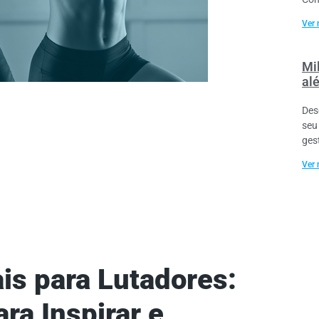
Ver 
Mil
al
Des
seu
ges
Ver 
is para Lutadores:
ara Inspirar e