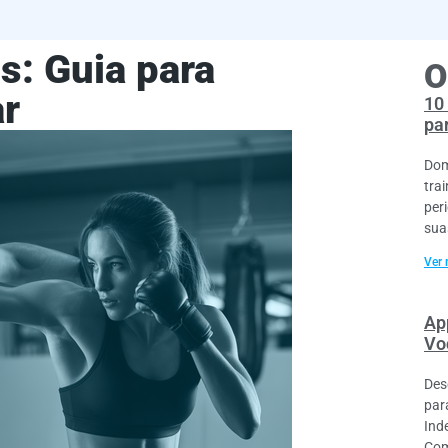
s: Guia para
O
ar
10
pa
Dom
tra
per
sua
Ver 
Ap
Vo
Des
par
Ind
Com