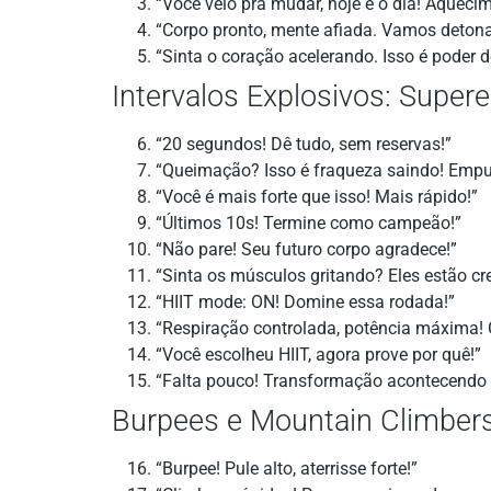
“Você veio pra mudar, hoje é o dia! Aqueci
“Corpo pronto, mente afiada. Vamos detona
“Sinta o coração acelerando. Isso é poder 
Intervalos Explosivos: Supere
“20 segundos! Dê tudo, sem reservas!”
“Queimação? Isso é fraqueza saindo! Empu
“Você é mais forte que isso! Mais rápido!”
“Últimos 10s! Termine como campeão!”
“Não pare! Seu futuro corpo agradece!”
“Sinta os músculos gritando? Eles estão cr
“HIIT mode: ON! Domine essa rodada!”
“Respiração controlada, potência máxima! 
“Você escolheu HIIT, agora prove por quê!”
“Falta pouco! Transformação acontecendo 
Burpees e Mountain Climbers
“Burpee! Pule alto, aterrisse forte!”