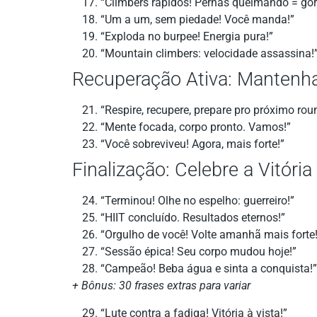
“Climbers rápidos! Pernas queimando = gor
“Um a um, sem piedade! Você manda!”
“Exploda no burpee! Energia pura!”
“Mountain climbers: velocidade assassina!
Recuperação Ativa: Mantenh
“Respire, recupere, prepare pro próximo rou
“Mente focada, corpo pronto. Vamos!”
“Você sobreviveu! Agora, mais forte!”
Finalização: Celebre a Vitória
“Terminou! Olhe no espelho: guerreiro!”
“HIIT concluído. Resultados eternos!”
“Orgulho de você! Volte amanhã mais forte!
“Sessão épica! Seu corpo mudou hoje!”
“Campeão! Beba água e sinta a conquista!”
+ Bônus: 30 frases extras para variar
“Lute contra a fadiga! Vitória à vista!”