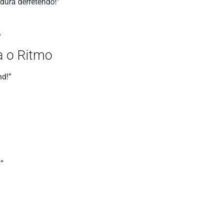
dura derretendo!”
”
a o Ritmo
nd!”
”