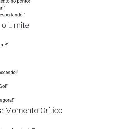
mento no ponto!”
r!”
despertando!”
 o Limite
rre!”
escendo!”
Go!”
agora!”
: Momento Crítico