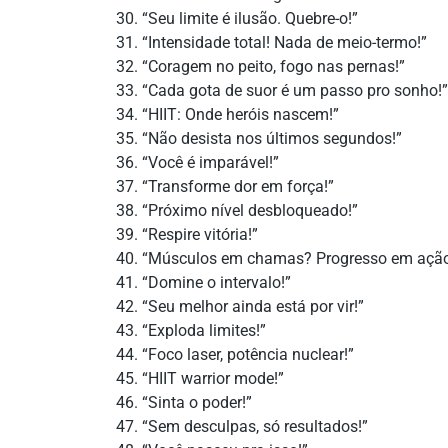
“Seu limite é ilusão. Quebre-o!”
“Intensidade total! Nada de meio-termo!”
“Coragem no peito, fogo nas pernas!”
“Cada gota de suor é um passo pro sonho!”
“HIIT: Onde heróis nascem!”
“Não desista nos últimos segundos!”
“Você é imparável!”
“Transforme dor em força!”
“Próximo nível desbloqueado!”
“Respire vitória!”
“Músculos em chamas? Progresso em ação
“Domine o intervalo!”
“Seu melhor ainda está por vir!”
“Exploda limites!”
“Foco laser, potência nuclear!”
“HIIT warrior mode!”
“Sinta o poder!”
“Sem desculpas, só resultados!”