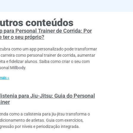
utros conteúdos
p para Personal Trainer de Corrida: Por
 ter o seu próprio?
cubra como um app personalizado pode transformar
 carreira como personal trainer de corrida, aumentar
eita e fidelizar alunos. Saiba como criar o seu com
sonal Millbody.
mais »
istenia para Jiu-Jitsu: Guia do Personal
ainer
enda como a calistenia para jiu-jitsu transforma o
dicionamento de atletas. Guia com exercícios,
gressão por níveis e periodização integrada.