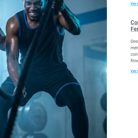
Ver 
Co
Fe
Des
men
con
fitn
Ver 