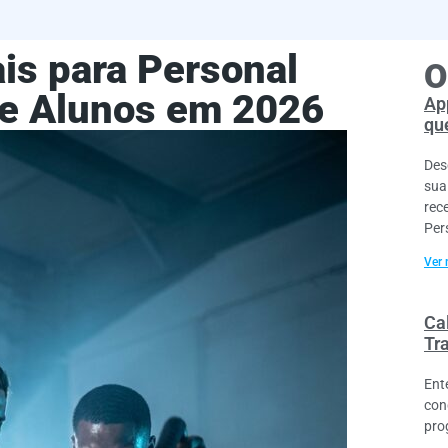
is para Personal
O
ire Alunos em 2026
Ap
que
Des
sua
rec
Per
Ver 
Cal
Tr
Ent
con
pro