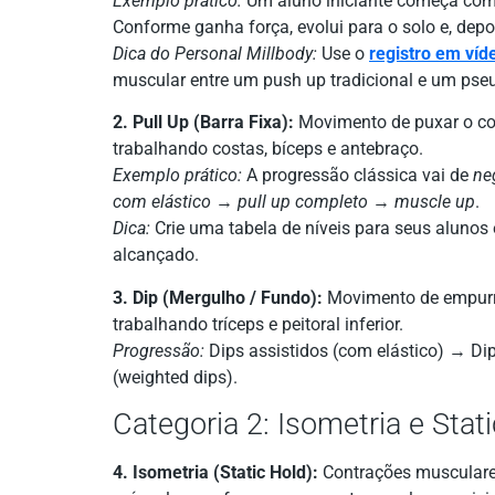
Exemplo prático:
Um aluno iniciante começa com
Conforme ganha força, evolui para o solo e, dep
Dica do Personal Millbody:
Use o
registro em víd
muscular entre um push up tradicional e um ps
2. Pull Up (Barra Fixa):
Movimento de puxar o cor
trabalhando costas, bíceps e antebraço.
Exemplo prático:
A progressão clássica vai de
ne
com elástico
→
pull up completo
→
muscle up
.
Dica:
Crie uma tabela de níveis para seus alunos
alcançado.
3. Dip (Mergulho / Fundo):
Movimento de empurrar
trabalhando tríceps e peitoral inferior.
Progressão:
Dips assistidos (com elástico) → Di
(weighted dips).
Categoria 2: Isometria e Stat
4. Isometria (Static Hold):
Contrações musculares