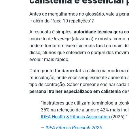
calistenia é essencial 
Antes de mergulharmos no glossário, vale a pena r
ir além do “faça 10 repetições”?
A resposta é simples:
autoridade técnica gera c
conceito de
leverage
(alavanca) e mostra como p
podem tornar um exercício mais fácil ou mais dif
disso, alunos que entendem o
porquê
dos movime
evoluir mais rápido.
Outro ponto fundamental: a calistenia moderna
musculação, onde você simplesmente aumenta a 
tipo de contração. Saber nomear e ensinar cada 
personal trainer especializado em calistenia
de 
“Instrutores que utilizam terminologia técn
35% na retenção de alunos e 42% mais ind
IDEA Health & Fitness Association
(2026).”
—
IDEA Fitness Research 2026