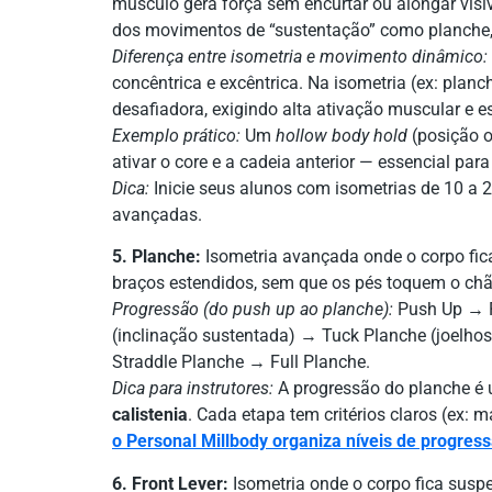
músculo gera força sem encurtar ou alongar visiv
dos movimentos de “sustentação” como planche, f
Diferença entre isometria e movimento dinâmico:
concêntrica e excêntrica. Na isometria (ex: planc
desafiadora, exigindo alta ativação muscular e es
Exemplo prático:
Um
hollow body hold
(posição o
ativar o core e a cadeia anterior — essencial para 
Dica:
Inicie seus alunos com isometrias de 10 a 2
avançadas.
5. Planche:
Isometria avançada onde o corpo fica
braços estendidos, sem que os pés toquem o chã
Progressão (do push up ao planche):
Push Up → P
(inclinação sustentada) → Tuck Planche (joelh
Straddle Planche → Full Planche.
Dica para instrutores:
A progressão do planche é
calistenia
. Cada etapa tem critérios claros (ex: 
o Personal Millbody organiza níveis de progres
6. Front Lever:
Isometria onde o corpo fica suspe