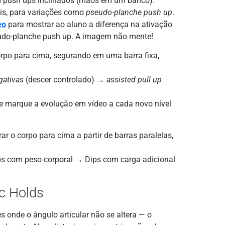
 push ups inclinados (mãos em um banco).
ois, para variações como
pseudo-planche push up
.
eo
para mostrar ao aluno a diferença na ativação
eudo-planche push up. A imagem não mente!
po para cima, segurando em uma barra fixa,
gativas
(descer controlado) →
assisted pull up
 e marque a evolução em vídeo a cada novo nível
 o corpo para cima a partir de barras paralelas,
ps com peso corporal → Dips com carga adicional
ic Holds
 onde o ângulo articular não se altera — o