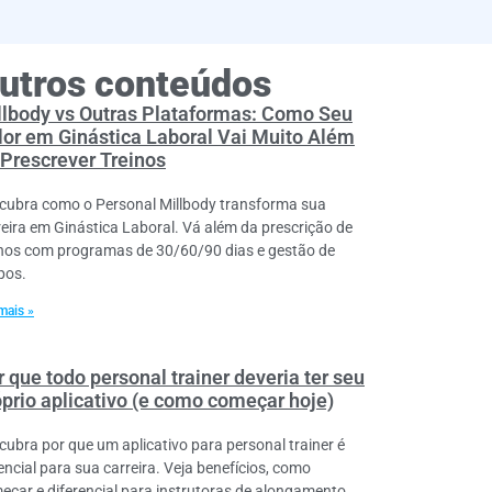
utros conteúdos
llbody vs Outras Plataformas: Como Seu
lor em Ginástica Laboral Vai Muito Além
 Prescrever Treinos
cubra como o Personal Millbody transforma sua
reira em Ginástica Laboral. Vá além da prescrição de
inos com programas de 30/60/90 dias e gestão de
pos.
mais »
 que todo personal trainer deveria ter seu
óprio aplicativo (e como começar hoje)
cubra por que um aplicativo para personal trainer é
encial para sua carreira. Veja benefícios, como
eçar e diferencial para instrutoras de alongamento.