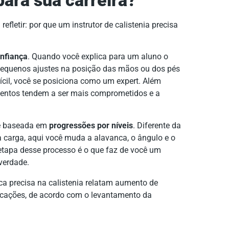
para sua carreira?
efletir: por que um instrutor de calistenia precisa
onfiança
. Quando você explica para um aluno o
equenos ajustes na posição das mãos ou dos pés
ícil, você se posiciona como um expert. Além
ntos tendem a ser mais comprometidos e a
 é baseada em
progressões por níveis
. Diferente da
carga, aqui você muda a alavanca, o ângulo e o
etapa desse processo é o que faz de você um
verdade.
ica precisa na calistenia relatam aumento de
icações, de acordo com o levantamento da