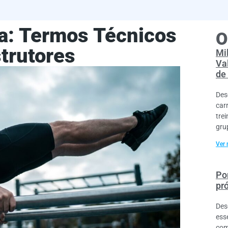
ia: Termos Técnicos
O
strutores
Mi
Va
de
Des
car
tre
gru
Ver 
Por
pr
Des
ess
com