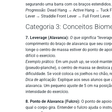
segurando uma barra com os braços estendidos. 
Progressão:
Dead Hang → Active Hang → Tuck Fr
Lever → Straddle Front Lever → Full Front Lever.
Categoria 3: Conceitos Biom
7. Leverage (Alavanca):
O que significa “leverag
comprimento do braço de alavanca que seu corpo
longe o centro de massa estiver do ponto de apo
difícil o exercício.
Exemplo prático:
Em um
push up
, se você manté
(pseudo-planche), o centro de massa se desloca 
dificuldade. Se você coloca os joelhos no chão, 
Dica de aplicação:
Explique aos seus alunos que a
alavanca. Um pequeno ajuste de 5 cm na posiç
intensidade do exercício.
8. Ponto de Alavanca (Fulcro):
O ponto de apoio
qual o corpo gira. Entender o fulcro ajuda o inst