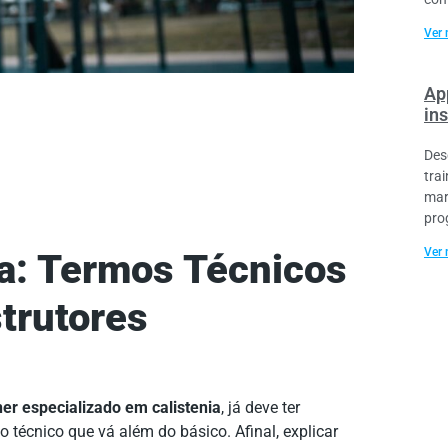
Ver 
Ap
ins
Des
tra
mar
pro
Ver 
ia: Termos Técnicos
strutores
ner especializado em calistenia
, já deve ter
técnico que vá além do básico. Afinal, explicar