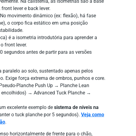
elmente. Na calistenia, as isometrias são a base
ront lever e back lever.
No movimento dinâmico (ex: flexão), há fase
he), o corpo fica estático em uma posição
tabilidade.
ca) é a isometria introdutória para aprender a
o front lever.
0 segundos antes de partir para as versões
 paralelo ao solo, sustentado apenas pelos
o. Exige força extrema de ombros, punhos e core.
seudo-Planche Push Up → Planche Lean
os encolhidos) → Advanced Tuck Planche →
 um excelente exemplo de
sistema de níveis na
manter o tuck planche por 5 segundos).
Veja como
são
.
nso horizontalmente de frente para o chão,