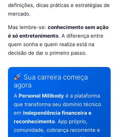
definições, dicas práticas e estratégias de
mercado.
Mas lembre-se:
conhecimento sem ação
é só entretenimento
. A diferença entre
quem sonha e quem realiza está na
decisão de dar o primeiro passo.
Sua carreira começa
agora
A
Personal Millbody
é a plataforma
que transforma seu domínio técnico
em
independência financeira e
reconhecimento
. App próprio,
comunidade, cobrança recorrente e