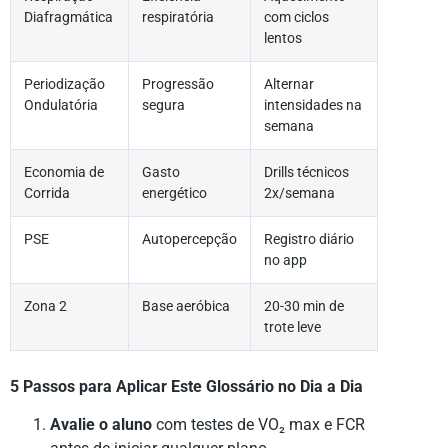
Diafragmática
respiratória
com ciclos
lentos
Periodização
Progressão
Alternar
Ondulatória
segura
intensidades na
semana
Economia de
Gasto
Drills técnicos
Corrida
energético
2x/semana
PSE
Autopercepção
Registro diário
no app
Zona 2
Base aeróbica
20-30 min de
trote leve
5 Passos para Aplicar Este Glossário no Dia a Dia
Avalie o aluno
com testes de VO₂ max e FCR