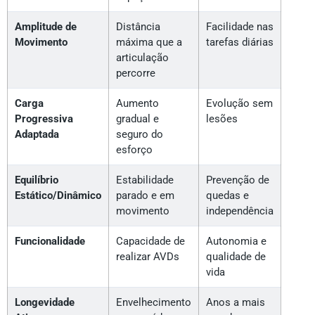
Amplitude de
Distância
Facilidade nas
Movimento
máxima que a
tarefas diárias
articulação
percorre
Carga
Aumento
Evolução sem
Progressiva
gradual e
lesões
Adaptada
seguro do
esforço
Equilíbrio
Estabilidade
Prevenção de
Estático/Dinâmico
parado e em
quedas e
movimento
independência
Funcionalidade
Capacidade de
Autonomia e
realizar AVDs
qualidade de
vida
Longevidade
Envelhecimento
Anos a mais