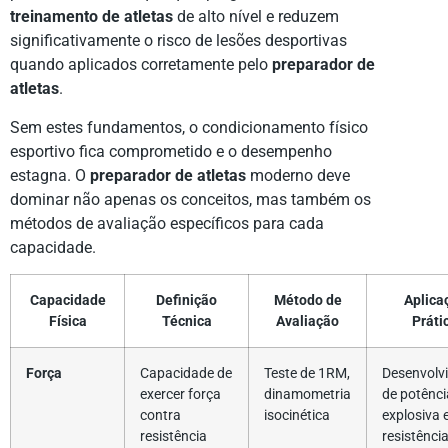
treinamento de atletas
de alto nível e reduzem
significativamente o risco de lesões desportivas
quando aplicados corretamente pelo
preparador de
atletas
.
Sem estes fundamentos, o condicionamento físico
esportivo fica comprometido e o desempenho
estagna. O
preparador de atletas
moderno deve
dominar não apenas os conceitos, mas também os
métodos de avaliação específicos para cada
capacidade.
Capacidade
Definição
Método de
Aplica
Física
Técnica
Avaliação
Práti
Força
Capacidade de
Teste de 1RM,
Desenvolv
exercer força
dinamometria
de potênci
contra
isocinética
explosiva 
resistência
resistênci