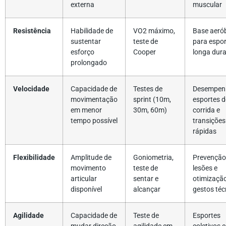
externa
muscular
Resistência
Habilidade de
VO2 máximo,
Base aeró
sustentar
teste de
para espor
esforço
Cooper
longa dur
prolongado
Velocidade
Capacidade de
Testes de
Desempen
movimentação
sprint (10m,
esportes d
em menor
30m, 60m)
corrida e
tempo possível
transições
rápidas
Flexibilidade
Amplitude de
Goniometria,
Prevenção
movimento
teste de
lesões e
articular
sentar e
otimizaçã
disponível
alcançar
gestos téc
Agilidade
Capacidade de
Teste de
Esportes