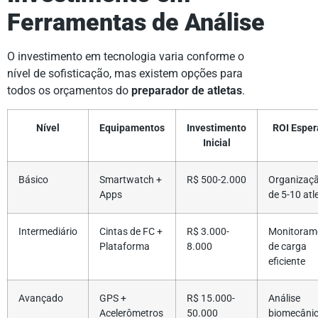
Ferramentas de Análise
O investimento em tecnologia varia conforme o
nível de sofisticação, mas existem opções para
todos os orçamentos do
preparador de atletas
.
Nível
Equipamentos
Investimento
ROI Esper
Inicial
Básico
Smartwatch +
R$ 500-2.000
Organizaç
Apps
de 5-10 atl
Intermediário
Cintas de FC +
R$ 3.000-
Monitoram
Plataforma
8.000
de carga
eficiente
Avançado
GPS +
R$ 15.000-
Análise
Acelerômetros
50.000
biomecâni