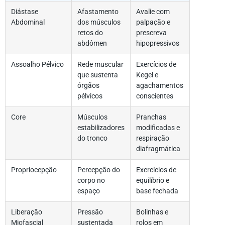
Diástase
Afastamento
Avalie com
Abdominal
dos músculos
palpação e
retos do
prescreva
abdômen
hipopressivos
Assoalho Pélvico
Rede muscular
Exercícios de
que sustenta
Kegel e
órgãos
agachamentos
pélvicos
conscientes
Core
Músculos
Pranchas
estabilizadores
modificadas e
do tronco
respiração
diafragmática
Propriocepção
Percepção do
Exercícios de
corpo no
equilíbrio e
espaço
base fechada
Liberação
Pressão
Bolinhas e
Miofascial
sustentada
rolos em