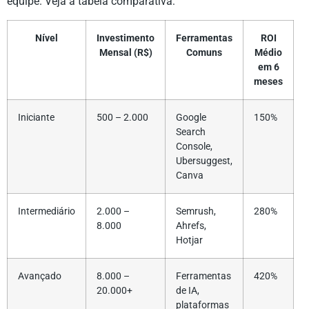
equipe. Veja a tabela comparativa:
Nível
Investimento
Ferramentas
ROI
Mensal (R$)
Comuns
Médio
em 6
meses
Iniciante
500 – 2.000
Google
150%
Search
Console,
Ubersuggest,
Canva
Intermediário
2.000 –
Semrush,
280%
8.000
Ahrefs,
Hotjar
Avançado
8.000 –
Ferramentas
420%
20.000+
de IA,
plataformas