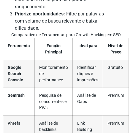
ranqueamento.
Priorize oportunidades:
Filtre por palavras
com volume de busca relevante e baixa
dificuldade.
Comparativo de Ferramentas para Growth Hacking em SEO
Ferramenta
Função
Ideal para
Nível de
Principal
Preço
Google
Monitoramento
Identificar
Gratuito
Search
de
cliques e
Console
performance
impressões
Semrush
Pesquisa de
Análise de
Premium
concorrentes e
Gaps
KWs
Ahrefs
Análise de
Link
Premium
backlinks
Building