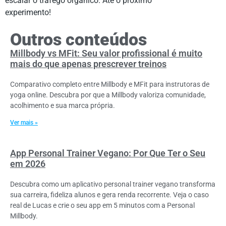
escalar o tráfego orgânico. Até o próximo
experimento!
Outros conteúdos
Millbody vs MFit: Seu valor profissional é muito
mais do que apenas prescrever treinos
Comparativo completo entre Millbody e MFit para instrutoras de
yoga online. Descubra por que a Millbody valoriza comunidade,
acolhimento e sua marca própria.
Ver mais »
App Personal Trainer Vegano: Por Que Ter o Seu
em 2026
Descubra como um aplicativo personal trainer vegano transforma
sua carreira, fideliza alunos e gera renda recorrente. Veja o caso
real de Lucas e crie o seu app em 5 minutos com a Personal
Millbody.