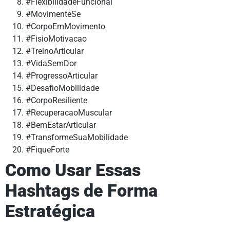
#FlexibilidadeFuncional
#MovimenteSe
#CorpoEmMovimento
#FisioMotivacao
#TreinoArticular
#VidaSemDor
#ProgressoArticular
#DesafioMobilidade
#CorpoResiliente
#RecuperacaoMuscular
#BemEstarArticular
#TransformeSuaMobilidade
#FiqueForte
Como Usar Essas
Hashtags de Forma
Estratégica