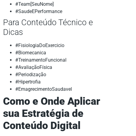
#Team[SeuNome]
#SaudeEPerformance
Para Conteúdo Técnico e
Dicas
#FisiologiaDoExercicio
#Biomecanica
#TreinamentoFuncional
#AvaliaçãoFísica
#Periodização
#Hipertrofia
#EmagrecimentoSaudavel
Como e Onde Aplicar
sua Estratégia de
Conteúdo Digital