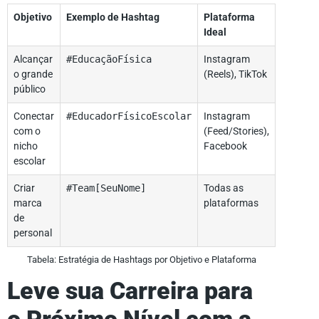
Objetivo
Exemplo de Hashtag
Plataforma
Ideal
Alcançar
#EducaçãoFísica
Instagram
o grande
(Reels), TikTok
público
Conectar
#EducadorFísicoEscolar
Instagram
com o
(Feed/Stories),
nicho
Facebook
escolar
Criar
#Team[SeuNome]
Todas as
marca
plataformas
de
personal
Tabela: Estratégia de Hashtags por Objetivo e Plataforma
Leve sua Carreira para