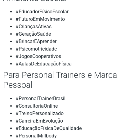
#EducadorFísicoEscolar
#FuturoEmMovimento
#CriançasAtivas
#GeraçãoSaúde
#BrincarÉAprender
#Psicomotricidade
#JogosCooperativos
#AulasDeEducaçãoFísica
Para Personal Trainers e Marca
Pessoal
#PersonalTrainerBrasil
#ConsultoriaOnline
#TreinoPersonalizado
#CarreiraEmEvolução
#EducaçãoFísicaDeQualidade
#PersonalMillbody