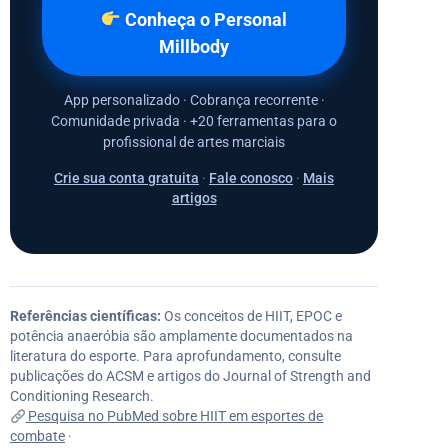
Conheça o Personal
Millbody
App personalizado · Cobrança recorrente ·
Comunidade privada · +20 ferramentas para o
profissional de artes marciais
Crie sua conta gratuita
·
Fale conosco
·
Mais
artigos
Referências científicas:
Os conceitos de HIIT, EPOC e
potência anaeróbia são amplamente documentados na
literatura do esporte. Para aprofundamento, consulte
publicações do ACSM e artigos do Journal of Strength and
Conditioning Research.
Pesquisa no PubMed sobre HIIT em esportes de
combate
·