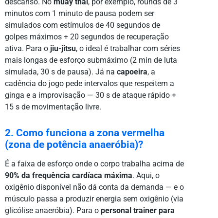
descanso. No
muay thai
, por exemplo, rounds de 3
minutos com 1 minuto de pausa podem ser
simulados com estímulos de 40 segundos de
golpes máximos + 20 segundos de recuperação
ativa. Para o
jiu-jitsu
, o ideal é trabalhar com séries
mais longas de esforço submáximo (2 min de luta
simulada, 30 s de pausa). Já na
capoeira
, a
cadência do jogo pede intervalos que respeitem a
ginga e a improvisação — 30 s de ataque rápido +
15 s de movimentação livre.
2. Como funciona a zona vermelha
(zona de potência anaeróbia)?
É a faixa de esforço onde o corpo trabalha acima de
90% da frequência cardíaca máxima
. Aqui, o
oxigênio disponível não dá conta da demanda — e o
músculo passa a produzir energia sem oxigênio (via
glicólise anaeróbia). Para o
personal trainer para