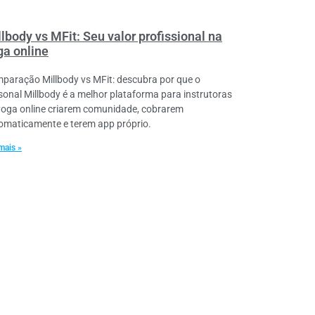
lbody vs MFit: Seu valor profissional na
ga online
paração Millbody vs MFit: descubra por que o
sonal Millbody é a melhor plataforma para instrutoras
yoga online criarem comunidade, cobrarem
omaticamente e terem app próprio.
mais »