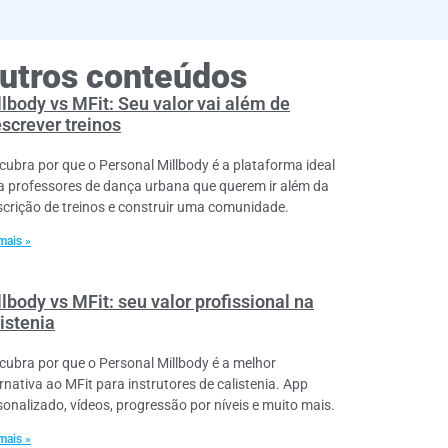
utros conteúdos
llbody vs MFit: Seu valor vai além de
escrever treinos
cubra por que o Personal Millbody é a plataforma ideal
a professores de dança urbana que querem ir além da
scrição de treinos e construir uma comunidade.
mais »
lbody vs MFit: seu valor profissional na
istenia
cubra por que o Personal Millbody é a melhor
ernativa ao MFit para instrutores de calistenia. App
sonalizado, vídeos, progressão por níveis e muito mais.
mais »