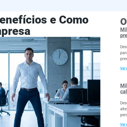
Benefícios e Como
O
mpresa
Mi
pr
Des
par
pre
Ver 
Mil
cal
Des
alt
per
Ver 