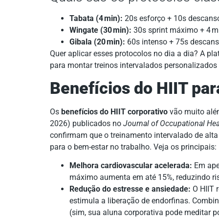
Tabata (4 min):
20s esforço + 10s descans
Wingate (30 min):
30s sprint máximo + 4 mi
Gibala (20 min):
60s intenso + 75s descans
Quer aplicar esses protocolos no dia a dia? A p
para montar treinos intervalados personalizados
Benefícios do HIIT pa
Os
benefícios do HIIT corporativo
vão muito alé
2026) publicados no
Journal of Occupational Hea
confirmam que o treinamento intervalado de alt
para o bem-estar no trabalho. Veja os principais:
Melhora cardiovascular acelerada:
Em ape
máximo aumenta em até 15%, reduzindo risc
Redução do estresse e ansiedade:
O HIIT r
estimula a liberação de endorfinas. Combi
(sim, sua aluna corporativa pode meditar por