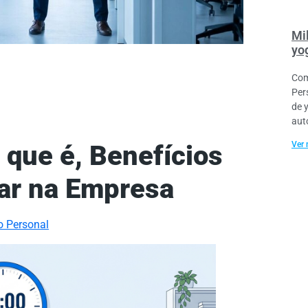
Mil
yo
Com
Per
de 
aut
Ver 
 que é, Benefícios
ar na Empresa
o Personal