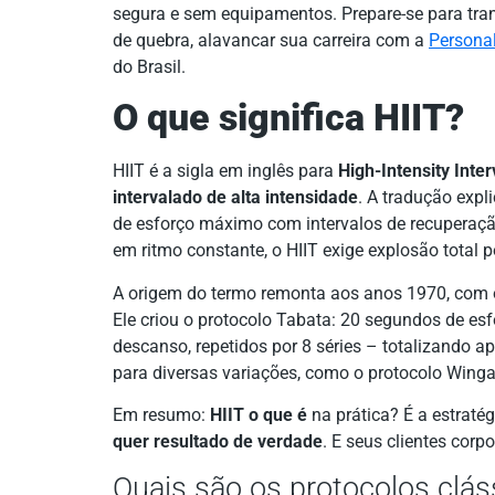
segura e sem equipamentos. Prepare-se para tran
de quebra, alavancar sua carreira com a
Personal
do Brasil.
O que significa HIIT?
HIIT é a sigla em inglês para
High-Intensity Inter
intervalado de alta intensidade
. A tradução expl
de esforço máximo com intervalos de recuperação 
em ritmo constante, o HIIT exige explosão total 
A origem do termo remonta aos anos 1970, com o
Ele criou o protocolo Tabata: 20 segundos de e
descanso, repetidos por 8 séries – totalizando 
para diversas variações, como o protocolo Winga
Em resumo:
HIIT o que é
na prática? É a estraté
quer resultado de verdade
. E seus clientes corp
Quais são os protocolos clás