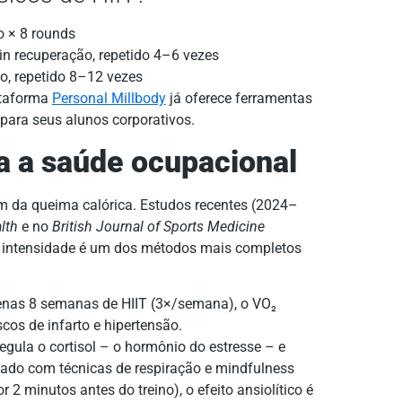
o × 8 rounds
n recuperação, repetido 4–6 vezes
o, repetido 8–12 vezes
lataforma
Personal Millbody
já oferece ferramentas
 para seus alunos corporativos.
ra a saúde ocupacional
m da queima calórica. Estudos recentes (2024–
lth
e no
British Journal of Sports Medicine
a intensidade é um dos métodos mais completos
nas 8 semanas de HIIT (3×/semana), o VO₂
os de infarto e hipertensão.
egula o cortisol – o hormônio do estresse – e
nado com técnicas de respiração e mindfulness
 2 minutos antes do treino), o efeito ansiolítico é