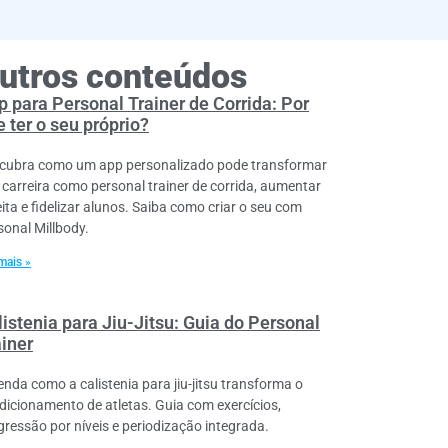
utros conteúdos
p para Personal Trainer de Corrida: Por
 ter o seu próprio?
cubra como um app personalizado pode transformar
 carreira como personal trainer de corrida, aumentar
eita e fidelizar alunos. Saiba como criar o seu com
sonal Millbody.
mais »
istenia para Jiu-Jitsu: Guia do Personal
ainer
enda como a calistenia para jiu-jitsu transforma o
dicionamento de atletas. Guia com exercícios,
gressão por níveis e periodização integrada.