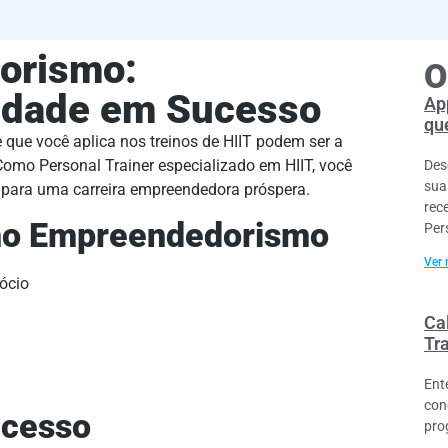
orismo:
O
idade em Sucesso
Ap
que
 que você aplica nos treinos de HIIT podem ser a
mo Personal Trainer especializado em HIIT, você
Des
sua
 para uma carreira empreendedora próspera.
rec
 no Empreendedorismo
Per
Ver 
gócio
Cal
Tr
Ent
con
ucesso
pro