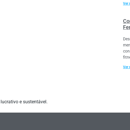
Ver 
Co
Fe
Des
men
con
fitn
Ver 
ucrativo e sustentável.