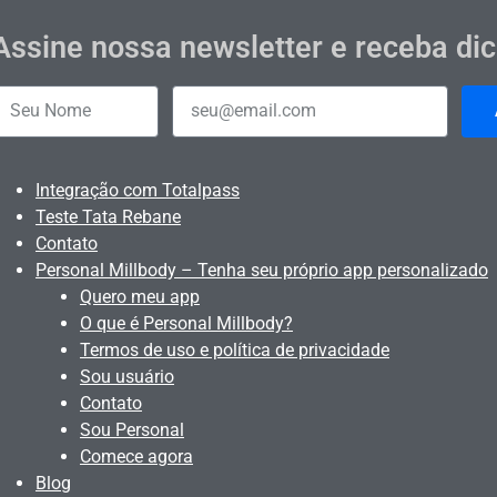
Assine nossa newsletter e receba di
Integração com Totalpass
Teste Tata Rebane
Contato
Personal Millbody – Tenha seu próprio app personalizado
Quero meu app
O que é Personal Millbody?
Termos de uso e política de privacidade
Sou usuário
Contato
Sou Personal
Comece agora
Blog