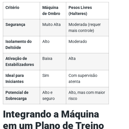
Critério
Máquina
Pesos Livres
de Ombro
(Halteres)
Segurança
Muito Alta
Moderada (requer
mais controle)
Isolamento do
Alto
Moderado
Deltóide
Ativação de
Baixa
Alta
Estabilizadores
Ideal para
Sim
Com supervisão
Iniciantes
atenta
Potencial de
Alto e
Alto, mas com maior
Sobrecarga
seguro
risco
Integrando a Máquina
em um Plano de Treino