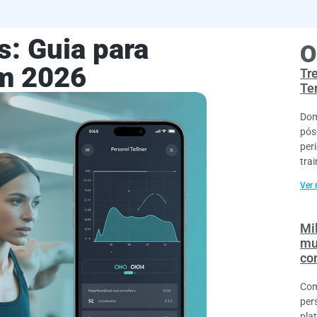
s: Guia para
O
m 2026
Tr
Te
Dom
pós
per
trai
Ver 
Mil
mu
co
Com
per
pla