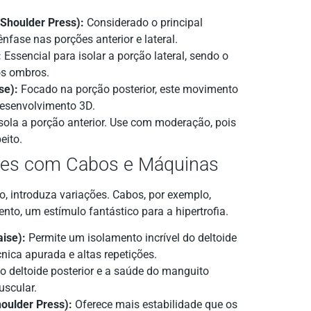
Shoulder Press):
Considerado o principal
fase nas porções anterior e lateral.
:
Essencial para isolar a porção lateral, sendo o
os ombros.
se):
Focado na porção posterior, este movimento
 desenvolvimento 3D.
sola a porção anterior. Use com moderação, pois
eito.
ções com Cabos e Máquinas
ão, introduza variações. Cabos, por exemplo,
to, um estímulo fantástico para a hipertrofia.
aise):
Permite um isolamento incrível do deltoide
cnica apurada e altas repetições.
o deltoide posterior e a saúde do manguito
uscular.
oulder Press):
Oferece mais estabilidade que os