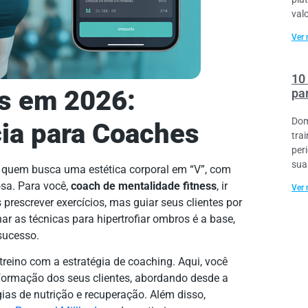
val
Ver 
10
os em 2026:
pa
Dom
cia para Coaches
tra
per
sua
ra quem busca uma estética corporal em “V”, com
sa. Para você,
coach de mentalidade fitness
, ir
Ver 
prescrever exercícios, mas guiar seus clientes por
r as técnicas para hipertrofiar ombros é a base,
sucesso.
 treino com a estratégia de coaching. Aqui, você
sformação dos seus clientes, abordando desde a
ias de nutrição e recuperação. Além disso,