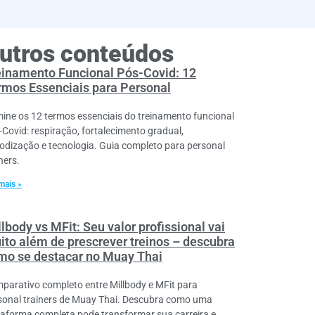
utros conteúdos
einamento Funcional Pós-Covid: 12
rmos Essenciais para Personal
ine os 12 termos essenciais do treinamento funcional
-Covid: respiração, fortalecimento gradual,
iodização e tecnologia. Guia completo para personal
ners.
mais »
lbody vs MFit: Seu valor profissional vai
ito além de prescrever treinos – descubra
mo se destacar no Muay Thai
parativo completo entre Millbody e MFit para
sonal trainers de Muay Thai. Descubra como uma
taforma completa pode transformar sua carreira e