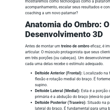
mostraremos como tecnologias como a platafo
acompanhamento, escalar seus resultados e conso
coaching a um novo patamar?
Anatomia do Ombro: O
Desenvolvimento 3D
Antes de montar um
treino de ombro
eficaz, é i
articular. O músculo protagonista que seus clie
em três porções (ou cabeças). Um desenvolvime
cada uma delas recebe o estímulo adequado.
Deltoide Anterior (Frontal):
Localizado na f
flexão e rotação medial do braço. É fortem
supino.
Deltoide Lateral (Medial):
Esta é a porção 
primária é a abdução do braço (elevá-lo par
Deltoide Posterior (Traseiro):
Situado na pa
lateral do braço. É fundamental para uma b