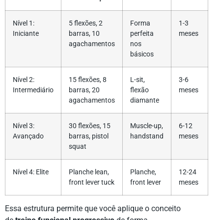
Nível 1:
5 flexões, 2
Forma
1-3
Iniciante
barras, 10
perfeita
meses
agachamentos
nos
básicos
Nível 2:
15 flexões, 8
L-sit,
3-6
Intermediário
barras, 20
flexão
meses
agachamentos
diamante
Nível 3:
30 flexões, 15
Muscle-up,
6-12
Avançado
barras, pistol
handstand
meses
squat
Nível 4: Elite
Planche lean,
Planche,
12-24
front lever tuck
front lever
meses
Essa estrutura permite que você aplique o conceito