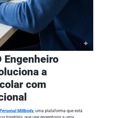
O Engenheiro
oluciona a
scolar com
cional
Personal Millbody
, uma plataforma que está
Sua trajetória, que une engenharia a uma