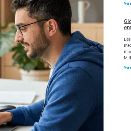
Ver 
Gl
em
Des
med
mui
Mil
Ver 