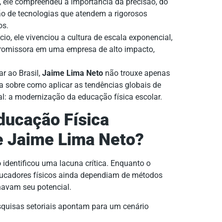
ele compreendeu a importância da precisão, do
ão de tecnologias que atendem a rigorosos
os.
io, ele vivenciou a cultura de escala exponencial,
romissora em uma empresa de alto impacto,
ar ao Brasil,
Jaime Lima Neto
não trouxe apenas
a sobre como aplicar as tendências globais de
tal: a modernização da educação física escolar.
ducação Física
de Jaime Lima Neto?
o
identificou uma lacuna crítica. Enquanto o
ducadores físicos ainda dependiam de métodos
navam seu potencial.
quisas setoriais apontam para um cenário