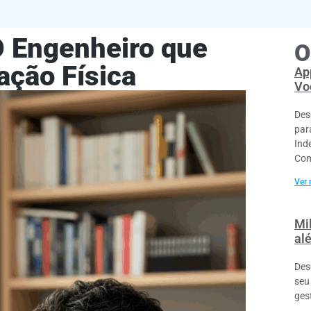
O Engenheiro que
O
ação Física
Ap
Vo
Des
par
Ind
Com
Ver 
Mil
al
Des
seu
ges