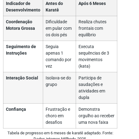
Indicador de
Antes do
Após 6 Meses
Desenvolvimento
Karatê
Coordenação
Dificuldade
Realiza chutes
Motora Grossa
em pular com
frontais com
os dois pés
equilíbrio
Seguimento de
Seguia
Executa
Instruções
apenas 1
sequências de 3
comando por
movimentos
vez
(kata)
Interação Social
Isolava-se do
Participa de
grupo
saudações e
atividades em
dupla
Confiança
Frustração e
Demonstra
choro em
orgulho ao receber
desafios
uma nova faixa
Tabela de progresso em 6 meses de karatê adaptado. Fonte:
Dados internos Millbody, 2025.