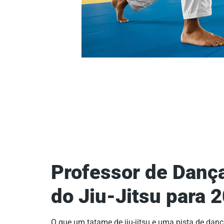
Professor de Dança
do Jiu-Jitsu para 
O que um tatame de jiu-jitsu e uma pista de d