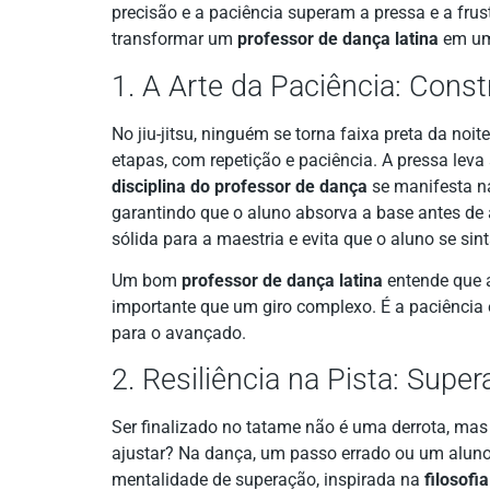
precisão e a paciência superam a pressa e a fru
transformar um
professor de dança latina
em um 
1. A Arte da Paciência: Cons
No jiu-jitsu, ninguém se torna faixa preta da no
etapas, com repetição e paciência. A pressa leva
disciplina do professor de dança
se manifesta n
garantindo que o aluno absorva a base antes de 
sólida para a maestria e evita que o aluno se sin
Um bom
professor de dança latina
entende que a
importante que um giro complexo. É a paciência e
para o avançado.
2. Resiliência na Pista: Sup
Ser finalizado no tatame não é uma derrota, mas
ajustar? Na dança, um passo errado ou um aluno
mentalidade de superação, inspirada na
filosofi