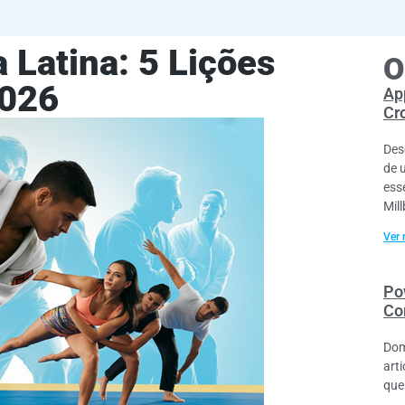
 Latina: 5 Lições
O
2026
Ap
Cr
Des
de 
ess
Mil
Ver 
Po
Co
Dom
art
que