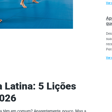
Ver 
Ap
que
Des
sua
rec
Per
Ver 
 Latina: 5 Lições
2026
ança têm em comum? Aparentemente, pouco. Mas a