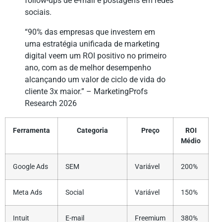
follow-ups de e-mail e postagens em redes
sociais.
“90% das empresas que investem em
uma estratégia unificada de marketing
digital veem um ROI positivo no primeiro
ano, com as de melhor desempenho
alcançando um valor de ciclo de vida do
cliente 3x maior.” – MarketingProfs
Research 2026
Ferramenta
Categoria
Preço
ROI
Médio
Google Ads
SEM
Variável
200%
Meta Ads
Social
Variável
150%
Intuit
E-mail
Freemium
380%