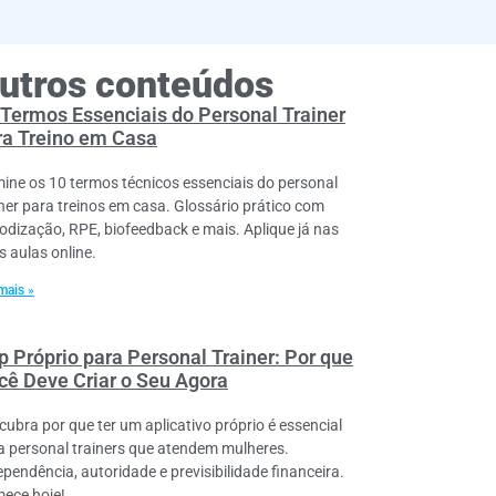
utros conteúdos
 Termos Essenciais do Personal Trainer
ra Treino em Casa
ine os 10 termos técnicos essenciais do personal
iner para treinos em casa. Glossário prático com
iodização, RPE, biofeedback e mais. Aplique já nas
s aulas online.
mais »
p Próprio para Personal Trainer: Por que
cê Deve Criar o Seu Agora
cubra por que ter um aplicativo próprio é essencial
a personal trainers que atendem mulheres.
ependência, autoridade e previsibilidade financeira.
ece hoje!