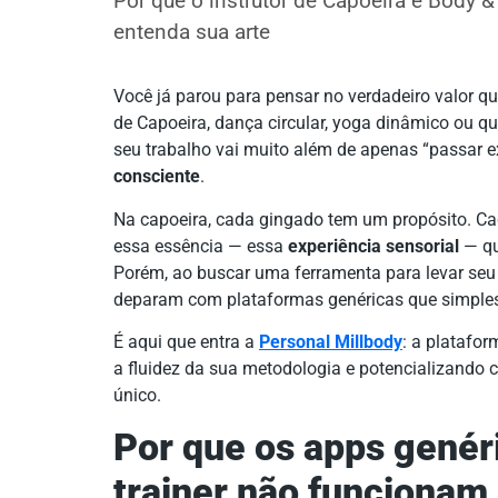
Por que o instrutor de Capoeira e Body
entenda sua arte
Você já parou para pensar no verdadeiro valor qu
de Capoeira, dança circular, yoga dinâmico ou q
seu trabalho vai muito além de apenas “passar e
consciente
.
Na capoeira, cada gingado tem um propósito. C
essa essência — essa
experiência sensorial
— qu
Porém, ao buscar uma ferramenta para levar seu t
deparam com plataformas genéricas que simple
É aqui que entra a
Personal Millbody
: a platafor
a fluidez da sua metodologia e potencializando c
único.
Por que os apps genér
trainer não funcionam