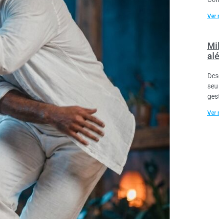
Ver 
Mil
al
Des
seu
ges
Ver 