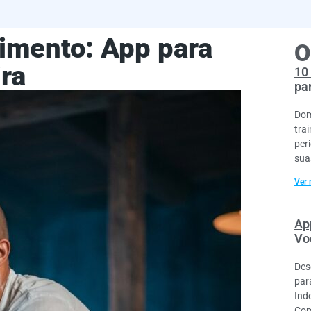
imento: App para
O
ira
10
pa
Dom
tra
per
sua
Ver 
Ap
Vo
Des
par
Ind
Com