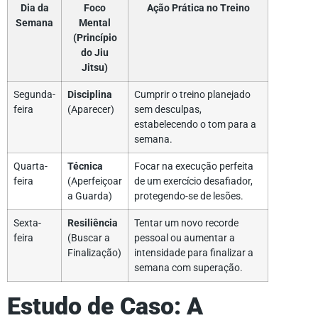
Dia da
Foco
Ação Prática no Treino
Semana
Mental
(Princípio
do Jiu
Jitsu)
Segunda-
Disciplina
Cumprir o treino planejado
feira
(Aparecer)
sem desculpas,
estabelecendo o tom para a
semana.
Quarta-
Técnica
Focar na execução perfeita
feira
(Aperfeiçoar
de um exercício desafiador,
a Guarda)
protegendo-se de lesões.
Sexta-
Resiliência
Tentar um novo recorde
feira
(Buscar a
pessoal ou aumentar a
Finalização)
intensidade para finalizar a
semana com superação.
Estudo de Caso: A