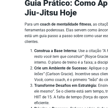
Guia Prático: Como Ap
Jiu-Jitsu Hoje
Para um
coach de mentalidade fitness
, as cita
ferramentas poderosas. Elas servem como âncoras
está um guia passo a passo sobre como usar ess
clientes.
Construa a Base Interna:
Use a citação
“A 
resto você tem que construir”
(Royce Gracie
interno. O plano de treino é a faixa; a discip
Crie um Ambiente de Sucesso:
Aplique o p
leões”
(Carlson Gracie). Incentive seus cli
Você, como coach, é o primeiro “leão” do cír
Transforme Desafios em Estratégia:
Ensine
ele mesmo”
. Se o cliente está sem tempo,
HIIT de 15. A falta de tempo (força do opo
eficiente.