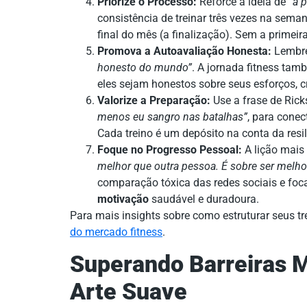
Priorize o Processo:
Reforce a ideia de
“a 
consistência de treinar três vezes na sema
final do mês (a finalização). Sem a primei
Promova a Autoavaliação Honesta:
Lembre
honesto do mundo”
. A jornada fitness tamb
eles sejam honestos sobre seus esforços, 
Valorize a Preparação:
Use a frase de Rick
menos eu sangro nas batalhas”
, para conec
Cada treino é um depósito na conta da resil
Foque no Progresso Pessoal:
A lição mais
melhor que outra pessoa. É sobre ser melho
comparação tóxica das redes sociais e foca
motivação
saudável e duradoura.
Para mais insights sobre como estruturar seus tr
do mercado fitness
.
Superando Barreiras 
Arte Suave