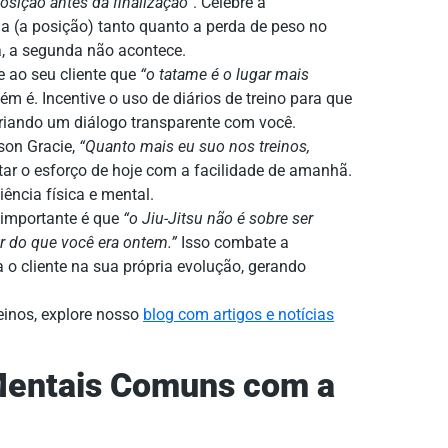
posição antes da finalização”
. Celebre a
na (a posição) tanto quanto a perda de peso no
ra, a segunda não acontece.
 ao seu cliente que
“o tatame é o lugar mais
ém é. Incentive o uso de diários de treino para que
criando um diálogo transparente com você.
son Gracie,
“Quanto mais eu suo nos treinos,
tar o esforço de hoje com a facilidade de amanhã.
iência física e mental.
 importante é que
“o Jiu-Jitsu não é sobre ser
r do que você era ontem.”
Isso combate a
 o cliente na sua própria evolução, gerando
einos, explore nosso
blog com artigos e notícias
Mentais Comuns com a