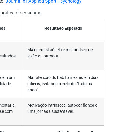
te:
Journal of Applied Sport Psychology
.
 prática do coaching:
ess
Resultado Esperado
Maior consistência e menor risco de
esultados
lesão ou burnout.
ia em um
Manutenção do hábito mesmo em dias
lidade.
difíceis, evitando o ciclo do “tudo ou
nada”.
mentar a
Motivação intrínseca, autoconfiança e
-se com
uma jornada sustentável.