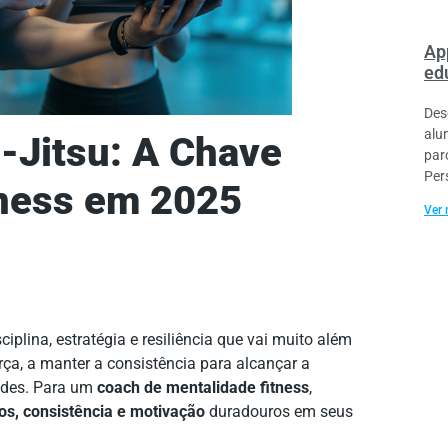
Ap
ed
Des
alu
-Jitsu: A Chave
par
Per
tness em 2025
Ver 
ciplina, estratégia e resiliência que vai muito além
rça, a manter a consistência para alcançar a
ades. Para um
coach de mentalidade fitness
,
os, consistência e motivação
duradouros em seus