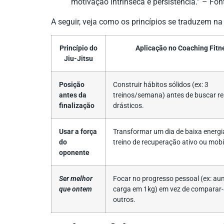
motivação intrínseca e persistência.” – Fon
A seguir, veja como os princípios se traduzem na
Princípio do
Aplicação no Coaching Fitn
Jiu-Jitsu
Posição
Construir hábitos sólidos (ex: 3
antes da
treinos/semana) antes de buscar r
finalização
drásticos.
Usar a força
Transformar um dia de baixa energ
do
treino de recuperação ativo ou mobi
oponente
Ser melhor
Focar no progresso pessoal (ex: au
que ontem
carga em 1kg) em vez de comparar
outros.