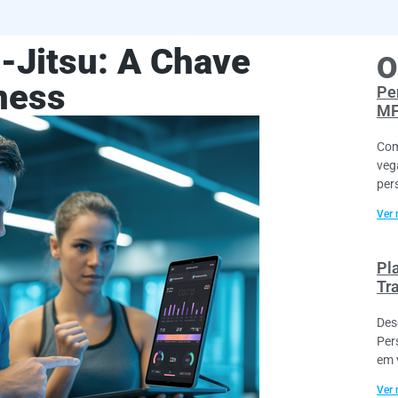
-Jitsu: A Chave
O
ness
Pe
MF
Com
veg
per
Ver 
Pl
Tr
Des
Per
em 
Ver 