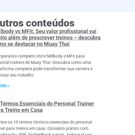
utros conteúdos
lbody vs MFit: Seu valor profissional vai
ito além de prescrever treinos – descubra
mo se destacar no Muay Thai
parativo completo entre Millbody e MFit para
sonal trainers de Muay Thai. Descubra como uma
taforma completa pode transformar sua carreira e
orizar seu trabalho.
mais »
 Termos Essenciais do Personal Trainer
ra Treino em Casa
ine os 10 termos técnicos essenciais do personal
iner para treinos em casa. Glossário prático com
iodização, RPE, biofeedback e mais. Aplique já nas