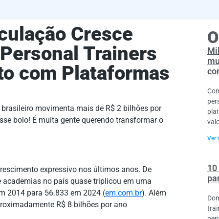
culação Cresce
O
Personal Trainers
Mil
mu
lto com Plataformas
co
Com
per
 brasileiro movimenta mais de R$ 2 bilhões por
pla
sse bolo! É muita gente querendo transformar o
val
Ver 
10
crescimento expressivo nos últimos anos. De
pa
e academias no país quase triplicou em uma
m 2014 para 56.833 em 2024 (
em.com.br
). Além
Dom
aproximadamente R$ 8 bilhões por ano
tra
per