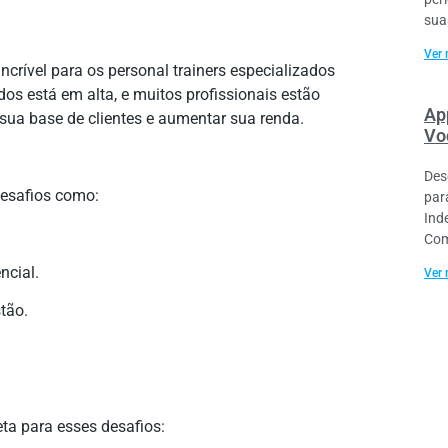
sua
Ver 
crível para os personal trainers especializados
os está em alta, e muitos profissionais estão
Ap
 sua base de clientes e aumentar sua renda.
Vo
Des
desafios como:
par
Ind
Com
ncial.
Ver 
tão.
ta para esses desafios: