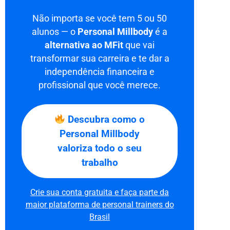
Não importa se você tem 5 ou 50
alunos — o
Personal Millbody
é a
alternativa ao MFit
que vai
transformar sua carreira e te dar a
independência financeira e
profissional que você merece.
Descubra como o
Personal Millbody
valoriza todo o seu
trabalho
Crie sua conta gratuita e faça parte da
maior plataforma de personal trainers do
Brasil