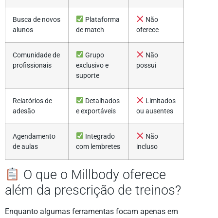
Busca de novos
Plataforma
Não
alunos
de match
oferece
Comunidade de
Grupo
Não
profissionais
exclusivo e
possui
suporte
Relatórios de
Detalhados
Limitados
adesão
e exportáveis
ou ausentes
Agendamento
Integrado
Não
de aulas
com lembretes
incluso
O que o Millbody oferece
além da prescrição de treinos?
Enquanto algumas ferramentas focam apenas em