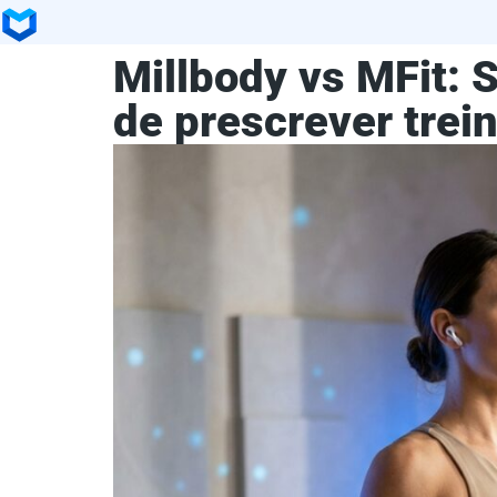
Millbody vs MFit: S
de prescrever trei