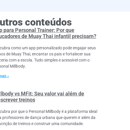
utros conteúdos
p para Personal Trainer: Por que
ucadores de Muay Thai infantil precisam?
cubra como um app personalizado pode engajar seus
nos de Muay Thai, encantar os pais e fortalecer sua
ceria com a escola. Tudo simples e acessível com o
sonal Millbody.
mais »
llbody vs MFit: Seu valor vai além de
escrever treinos
cubra por que o Personal Millbody é a plataforma ideal
a professores de dança urbana que querem ir além da
scrição de treinos e construir uma comunidade.