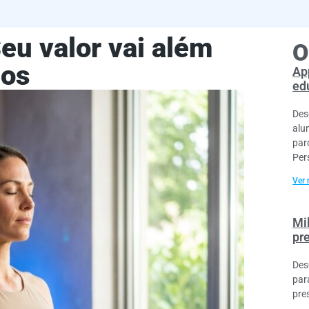
eu valor vai além
O
nos
Ap
ed
Des
alu
par
Per
Ver 
Mi
pr
Des
par
pre