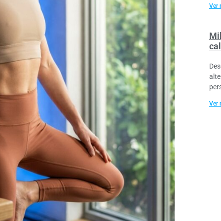
Ver 
Mil
cal
Des
alt
per
Ver 