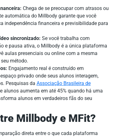
inanceira:
Chega de se preocupar com atrasos ou
te automática do Millbody garante que você
ca independência financeira e previsibilidade para
ídeo sincronizado:
Se você trabalha com
o e pausa ativa, o Millbody é a única plataforma
 Dê aulas presenciais ou online com a mesma
o seu método.
os:
Engajamento real é construído em
 espaço privado onde seus alunos interagem,
os. Pesquisas da
Associação Brasileira de
de alunos aumenta em até 45% quando há uma
ansforma alunos em verdadeiros fãs do seu
tre Millbody e MFit?
mparação direta entre o que cada plataforma