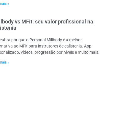
mais »
lbody vs MFit: seu valor profissional na
istenia
cubra por que o Personal Millbody é a melhor
ernativa ao MFit para instrutores de calistenia. App
sonalizado, vídeos, progressão por níveis e muito mais.
mais »