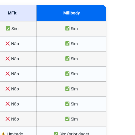
MFit
Millbody
Sim
Sim
Não
Sim
Não
Sim
Não
Sim
Não
Sim
Não
Sim
Não
Sim
Limitado
Sim (prioridade)