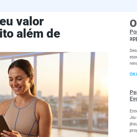
eu valor
O
ito além de
Po
ap
Des
esse
ren
Ver 
Per
Ev
Ent
Jiu
jit
pro