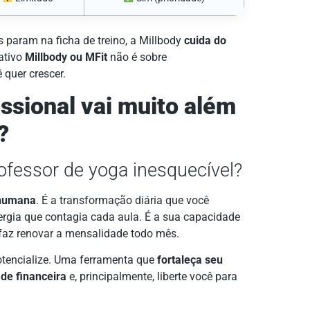
s param na ficha de treino, a Millbody
cuida do
ativo
Millbody ou MFit
não é sobre
 quer crescer.
issional vai muito além
?
ofessor de yoga inesquecível?
humana
. É a transformação diária que você
nergia que contagia cada aula. É a sua capacidade
 faz renovar a mensalidade todo mês.
otencialize. Uma ferramenta que
fortaleça seu
ade financeira
e, principalmente, liberte você para