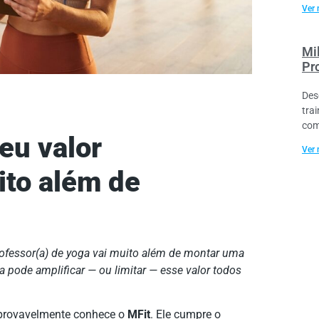
Ver 
Mi
Pr
Des
trai
com
eu valor
Ver 
ito além de
rofessor(a) de yoga vai muito além de montar uma
 pode amplificar — ou limitar — esse valor todos
, provavelmente conhece o
MFit
. Ele cumpre o