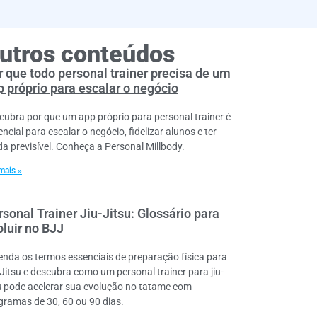
utros conteúdos
r que todo personal trainer precisa de um
p próprio para escalar o negócio
cubra por que um app próprio para personal trainer é
ncial para escalar o negócio, fidelizar alunos e ter
da previsível. Conheça a Personal Millbody.
mais »
sonal Trainer Jiu-Jitsu: Glossário para
oluir no BJJ
enda os termos essenciais de preparação física para
-Jitsu e descubra como um personal trainer para jiu-
su pode acelerar sua evolução no tatame com
gramas de 30, 60 ou 90 dias.