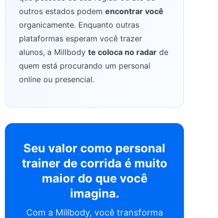
outros estados podem
encontrar você
organicamente. Enquanto outras
plataformas esperam você trazer
alunos, a Millbody
te coloca no radar
de
quem está procurando um personal
online ou presencial.
Seu valor como personal
trainer de corrida é muito
maior do que você
imagina.
Com a Millbody, você transforma