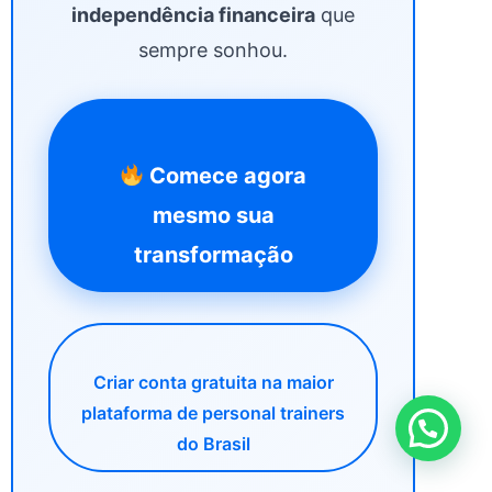
independência financeira
que
sempre sonhou.
Comece agora
mesmo sua
transformação
Criar conta gratuita na maior
plataforma de personal trainers
Quer alguma ajuda?
do Brasil