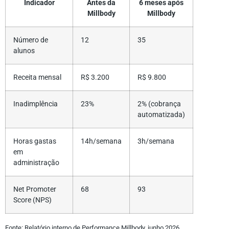
Indicador
Antes da
6 meses após
Millbody
Millbody
Número de
12
35
alunos
Receita mensal
R$ 3.200
R$ 9.800
Inadimplência
23%
2% (cobrança
automatizada)
Horas gastas
14h/semana
3h/semana
em
administração
Net Promoter
68
93
Score (NPS)
Fonte: Relatório interno de Performance Millbody, junho 2026.