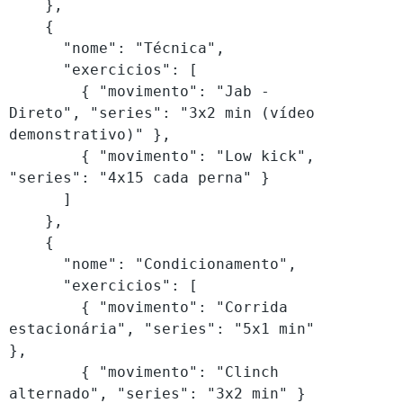
    },

    {

      "nome": "Técnica",

      "exercicios": [

        { "movimento": "Jab - 
Direto", "series": "3x2 min (vídeo 
demonstrativo)" },

        { "movimento": "Low kick", 
"series": "4x15 cada perna" }

      ]

    },

    {

      "nome": "Condicionamento",

      "exercicios": [

        { "movimento": "Corrida 
estacionária", "series": "5x1 min" 
},

        { "movimento": "Clinch 
alternado", "series": "3x2 min" }
