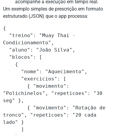
acompanhe a execução em tempo real.
Um exemplo simples de prescrição em formato
estruturado (JSON) que o app processa:
{

  "treino": "Muay Thai - 
Condicionamento",

  "aluno": "João Silva",

  "blocos": [

    {

      "nome": "Aquecimento",

      "exercicios": [

        { "movimento": 
"Polichinelos", "repeticoes": "30 
seg" },

        { "movimento": "Rotação de 
tronco", "repeticoes": "20 cada 
lado" }

      ]
