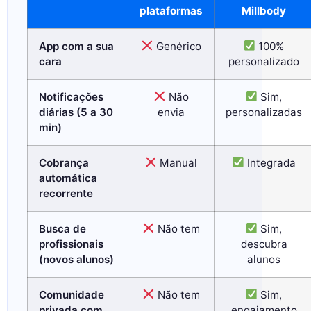
plataformas
Millbody
App com a sua
Genérico
100%
cara
personalizado
Notificações
Não
Sim,
diárias (5 a 30
envia
personalizadas
min)
Cobrança
Manual
Integrada
automática
recorrente
Busca de
Não tem
Sim,
profissionais
descubra
(novos alunos)
alunos
Comunidade
Não tem
Sim,
privada com
engajamento