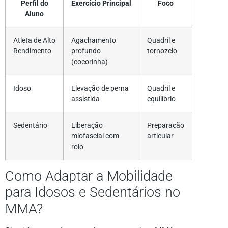
Perfil do
Exercício Principal
Foco
Aluno
Atleta de Alto
Agachamento
Quadril e
Rendimento
profundo
tornozelo
(cocorinha)
Idoso
Elevação de perna
Quadril e
assistida
equilíbrio
Sedentário
Liberação
Preparação
miofascial com
articular
rolo
Como Adaptar a Mobilidade
para Idosos e Sedentários no
MMA?