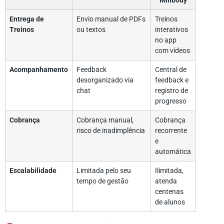
Millbody
Entrega de
Envio manual de PDFs
Treinos
Treinos
ou textos
interativos
no app
com vídeos
Acompanhamento
Feedback
Central de
desorganizado via
feedback e
chat
registro de
progresso
Cobrança
Cobrança manual,
Cobrança
risco de inadimplência
recorrente
e
automática
Escalabilidade
Limitada pelo seu
Ilimitada,
tempo de gestão
atenda
centenas
de alunos