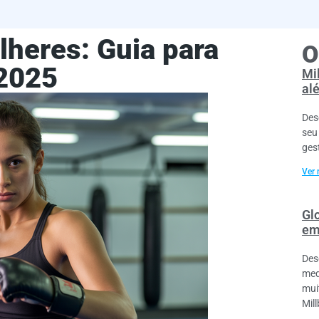
heres: Guia para
O
 2025
Mil
al
Des
seu
ges
Ver 
Gl
em
Des
med
mui
Mil