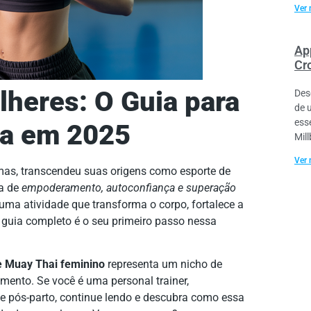
Ver 
Ap
Cr
heres: O Guia para
Des
de 
ess
ça em 2025
Mil
Ver 
rmas, transcendeu suas origens como esporte de
ta de
empoderamento, autoconfiança e superação
ma atividade que transforma o corpo, fortalece a
 guia completo é o seu primeiro passo nessa
e Muay Thai feminino
representa um nicho de
ento. Se você é uma personal trainer,
e pós-parto, continue lendo e descubra como essa